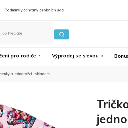
Podmínky ochrany osobních údajů
Reklamace a vrácení zboží
čení pro rodiče
Výprodej se slevou
Bonu
anenky a jednorožci - skladem
Tričk
jedno