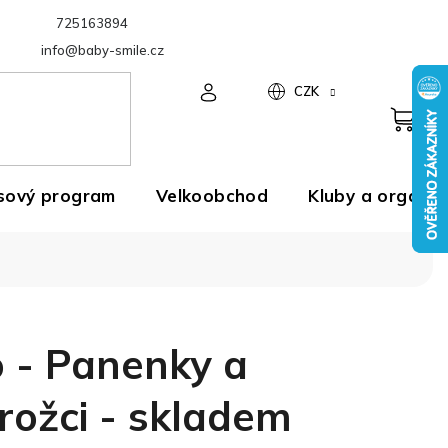
725163894
Velkoobchod
info@baby-smile.cz
CZK
sový program
Velkoobchod
Kluby a organiz
o - Panenky a
rožci - skladem