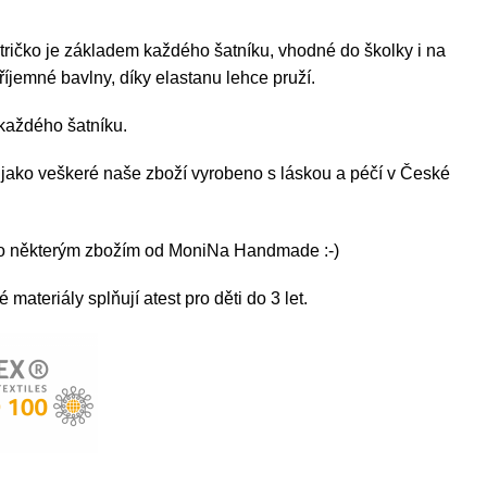
 tričko je základem každého
šatníku, vhodné do školky i na
příjemné bavlny, díky elastanu lehce pruží.
každého šatníku.
ě jako veškeré naše zboží vyrobeno s láskou a péčí v České
čko některým zbožím od MoniNa Handmade :-)
materiály splňují atest pro děti do 3 let.