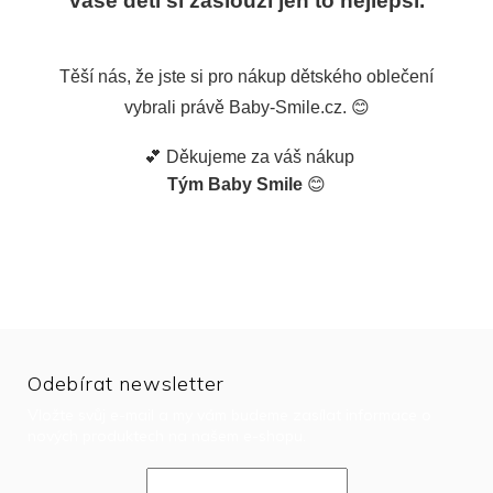
vaše děti si zaslouží jen to nejlepší.
Těší nás, že jste si pro nákup dětského oblečení
vybrali právě Baby-Smile.cz. 😊
💕 Děkujeme za váš nákup
Tým Baby Smile
😊
Odebírat newsletter
Vložte svůj e-mail a my vám budeme zasílat informace o
nových produktech na našem e-shopu.