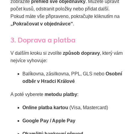
zobrazíte
přehled své objednávky
. Můžete upravit
počet kusů, odstranit položky nebo přidat další.
Pokud máte vše připraveno, pokračujte kliknutím na
„Pokračovat v objednávce“
.
3. Doprava a platba
V dalším kroku si zvolíte
způsob dopravy
, který vám
nejvíce vyhovuje:
Balíkovna, zásilkovna, PPL, GLS nebo
Osobní
odběr v Hradci Králové
A poté vyberete
metodu platby
:
Online platba kartou
(Visa, Mastercard)
Google Pay / Apple Pay
Okamžitý bankovní převod