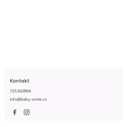
Z
á
Kontakt
p
a
725163894
t
í
info
@
baby-smile.cz