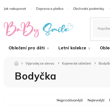
Přejít
na
Jak nakupovat
Doprava a platba
Obchodní podmínky
obsah
Oblečení pro děti
Letní kolekce
Oble
Výprodej se slevou
Kojenecké oblečení
Bodyčk
Bodyčka
Ř
Nejprodávanější
Nejlevnější
a
z