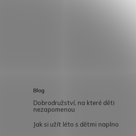
Blog
Dobrodružství, na které děti
nezapomenou
Jak si užít léto s dětmi naplno