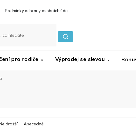
Podmínky ochrany osobních údajů
Reklamace a vrácení zboží
čení pro rodiče
Výprodej se slevou
Bonu
a
Nejdražší
Abecedně