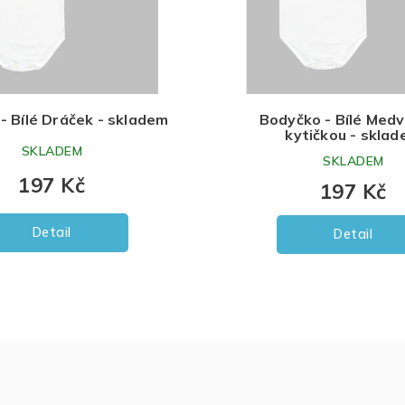
- Bílé Dráček - skladem
Bodyčko - Bílé Medv
kytičkou - skla
SKLADEM
SKLADEM
197 Kč
197 Kč
Detail
Detail
O
v
l
á
d