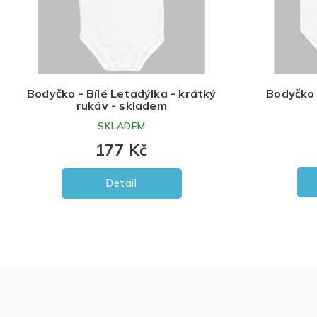
o
d
u
k
t
ů
Bodyčko - Bílé Letadýlka - krátký
Bodyčko 
rukáv - skladem
SKLADEM
177 Kč
Detail