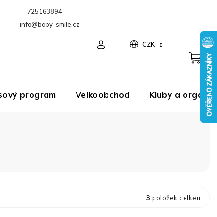
725163894
Velkoobchod
info@baby-smile.cz
CZK
sový program
Velkoobchod
Kluby a organiz
3
položek celkem