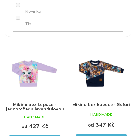
ů
Novinka
Tip
Červená
holka
62
V
ý
Modrá
kluk
68
p
i
Černá
Uni
74
s
p
Růžová
80
r
o
Bílá
86
d
Mikina bez kapuce -
Mikina bez kapuce - Safari
u
Hnědá
92
Jednorožec s levandulovou
k
HANDMADE
HANDMADE
t
Šedá
98
347 Kč
od
ů
427 Kč
od
Zelená
104