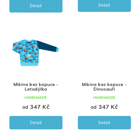
Detail
Detail
fialová
110
medová
116
minerál
122
levandulová
128
134
140
Mikina bez kapuce -
Mikina bez kapuce -
Letadýlka
Dinosauři
146
HANDMADE
HANDMADE
152
347 Kč
347 Kč
od
od
Detail
Detail