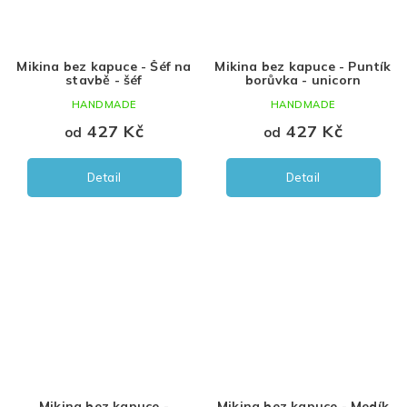
Mikina bez kapuce - Šéf na
Mikina bez kapuce - Puntík
stavbě - šéf
borůvka - unicorn
HANDMADE
HANDMADE
427 Kč
427 Kč
od
od
Detail
Detail
Mikina bez kapuce -
Mikina bez kapuce - Medík