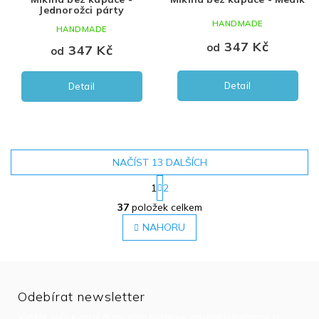
Jednorožci párty
HANDMADE
HANDMADE
347 Kč
od
347 Kč
od
Detail
Detail
NAČÍST 13 DALŠÍCH
1
2
O
37
položek celkem
v
l
NAHORU
á
d
a
c
í
Odebírat newsletter
p
Vložte svůj e-mail a my vám budeme zasílat informace o