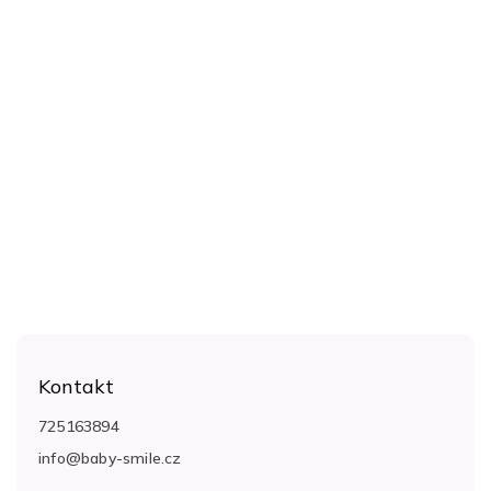
Z
á
Kontakt
p
a
725163894
t
info
@
baby-smile.cz
í