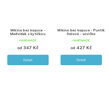
Mikina bez kapuce -
Mikina bez kapuce - Puntík
Medvídek s kytičkou
fialová - sovička
HANDMADE
HANDMADE
347 Kč
427 Kč
od
od
Detail
Detail