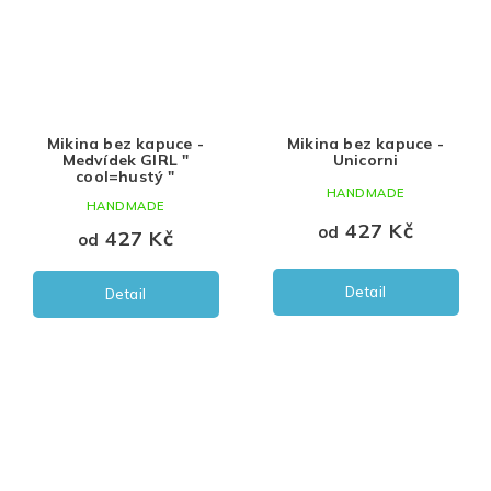
Mikina bez kapuce -
Mikina bez kapuce -
Medvídek GIRL "
Unicorni
cool=hustý "
HANDMADE
HANDMADE
427 Kč
od
427 Kč
od
Detail
Detail