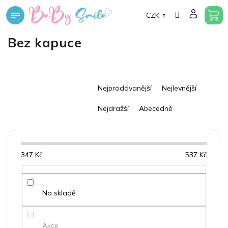
Přejít
CZK
na
obsah
Bez kapuce
Ř
Nejprodávanější
Nejlevnější
a
z
Nejdražší
Abecedně
e
n
í
p
347
Kč
537
Kč
r
o
d
u
Na skladě
k
t
Akce