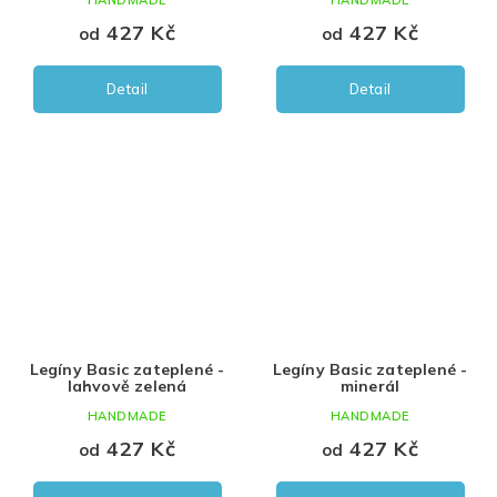
HANDMADE
HANDMADE
427 Kč
427 Kč
od
od
Detail
Detail
Legíny Basic zateplené -
Legíny Basic zateplené -
lahvově zelená
minerál
HANDMADE
HANDMADE
427 Kč
427 Kč
od
od