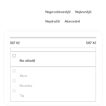
Ř
Nejprodávanější
Nejlevnější
a
z
Nejdražší
Abecedně
e
n
í
p
367
Kč
587
Kč
r
o
d
u
Na skladě
k
t
Akce
ů
Novinka
Tip