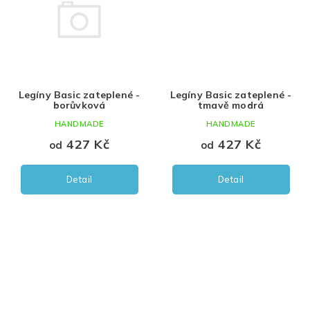
Legíny Basic zateplené -
Legíny Basic zateplené -
borůvková
tmavě modrá
HANDMADE
HANDMADE
427 Kč
427 Kč
od
od
Detail
Detail