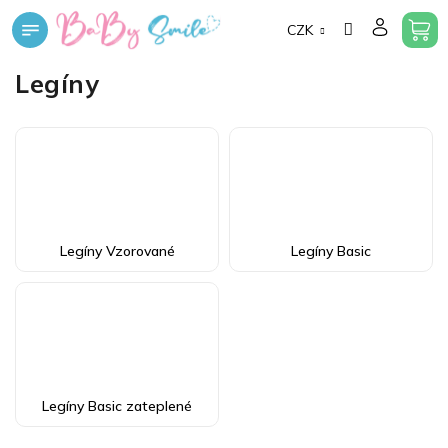
Přejít
CZK
na
obsah
Legíny
Legíny Vzorované
Legíny Basic
Legíny Basic zateplené