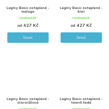
Legíny Basic zateplené -
Legíny Basic zateplené -
malaga
kiwi
HANDMADE
HANDMADE
427 Kč
427 Kč
od
od
Detail
Detail
Legíny Basic zateplené -
Legíny Basic zateplené -
starorůžová
tmavě šedá