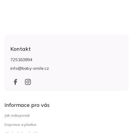
Z
á
Kontakt
p
a
725163894
t
info
@
baby-smile.cz
í
Informace pro vás
Jak nakupovat
Doprava a platba