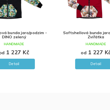
ová bunda jaro/podzim -
Softshellová bunda jar
DINO zelený
Zvířátka
HANDMADE
HANDMADE
1 227 Kč
1 227 K
od
od
Detail
Detail
O
v
l
á
d