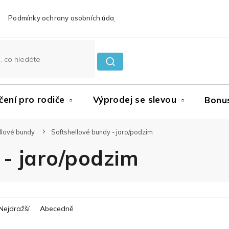
Podmínky ochrany osobních údajů
Reklamace a vrácení zboží
čení pro rodiče
Výprodej se slevou
Bonu
llové bundy
Softshellové bundy - jaro/podzim
 - jaro/podzim
Nejdražší
Abecedně