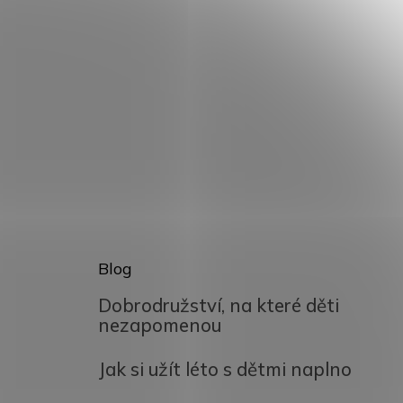
Blog
Dobrodružství, na které děti
nezapomenou
Jak si užít léto s dětmi naplno