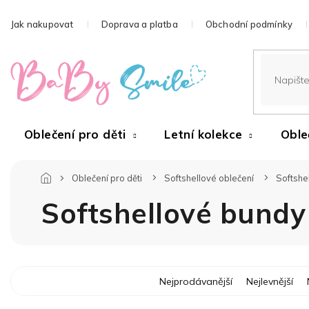
Přejít
na
Jak nakupovat
Doprava a platba
Obchodní podmínky
obsah
Oblečení pro děti
Letní kolekce
Oble
Oblečení pro děti
Softshellové oblečení
Softshe
Softshellové bundy
Ř
Nejprodávanější
Nejlevnější
a
z