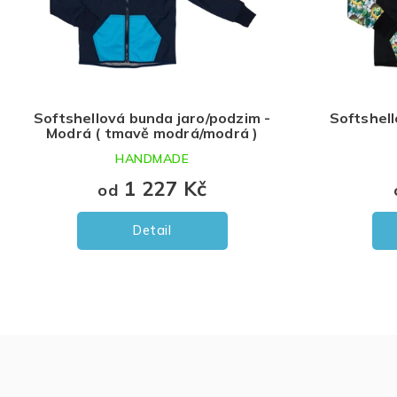
o
d
u
k
t
ů
Softshellová bunda jaro/podzim -
Softshell
Modrá ( tmavě modrá/modrá )
HANDMADE
1 227 Kč
od
Detail