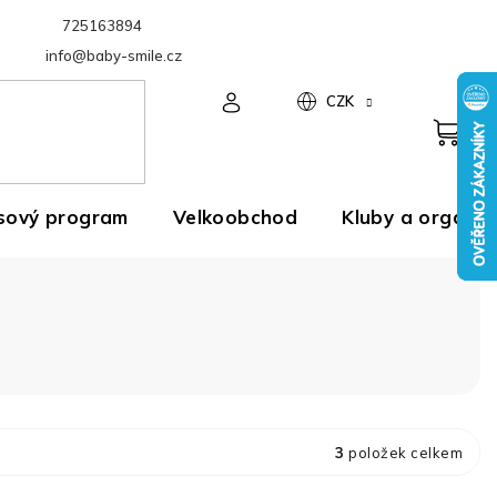
725163894
Velkoobchod
info@baby-smile.cz
CZK
sový program
Velkoobchod
Kluby a organiz
3
položek celkem