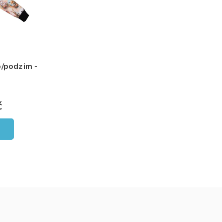
o/podzim -
č