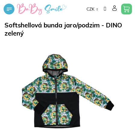
Přejít
CZK
na
obsah
Softshellová bunda jaro/podzim - DINO
zelený