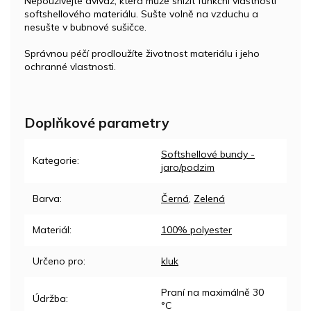
Nepoužívejte aviváž, která může snížit funkční vlastnosti
softshellového materiálu. Sušte volně na vzduchu a
nesušte v bubnové sušičce.
Správnou péčí prodloužíte životnost materiálu i jeho
ochranné vlastnosti.
Doplňkové parametry
Softshellové bundy -
Kategorie
:
jaro/podzim
Barva
:
Černá
,
Zelená
Materiál
:
100% polyester
Určeno pro
:
kluk
Praní na maximálně 30
Údržba
:
°C