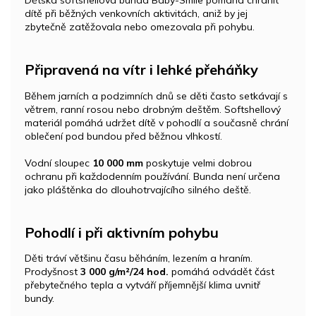
Dětská softshellová bunda Baby-Smile pomáhá chránit
dítě při běžných venkovních aktivitách, aniž by jej
zbytečně zatěžovala nebo omezovala při pohybu.
Připravená na vítr i lehké přeháňky
Během jarních a podzimních dnů se děti často setkávají s
větrem, ranní rosou nebo drobným deštěm. Softshellový
materiál pomáhá udržet dítě v pohodlí a současně chrání
oblečení pod bundou před běžnou vlhkostí.
Vodní sloupec
10 000 mm
poskytuje velmi dobrou
ochranu při každodenním používání. Bunda není určena
jako pláštěnka do dlouhotrvajícího silného deště.
Pohodlí i při aktivním pohybu
Děti tráví většinu času běháním, lezením a hraním.
Prodyšnost
3 000 g/m²/24 hod.
pomáhá odvádět část
přebytečného tepla a vytváří příjemnější klima uvnitř
bundy.