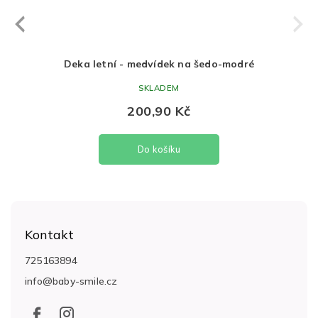
Next
revious
- DINO
Deka letní - medvídek na šedo-modré
SKLADEM
200,90 Kč
Do košíku
Z
á
Kontakt
p
a
725163894
t
info
@
baby-smile.cz
í