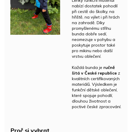
Lehký funkční materiál
nabízí dostatek pohodlí
při cestě do školky, na
hřiště, na výlet i při hrách
na zahradě. Díky
promyšlenému střihu
bunda dobře sedí,
neomezuje v pohybu a
poskytuje prostor také
pro mikinu nebo další
vrstvu oblečení.
Každá bunda je
ručně
šitá v České republice
z
kvalitních certifikovaných
materiálů. Výsledkem je
funkční dětské oblečení,
které spojuje pohodlí,
dlouhou životnost a
poctivé české zpracování.
Proč si vybrat