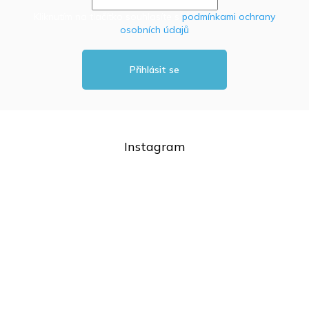
y
v
Kliknutím na tlačítko souhlasíte s
podmínkami ochrany
ý
osobních údajů
p
i
s
Přihlásit se
u
Instagram