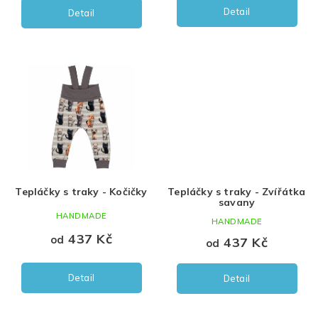
Detail
Detail
Olivová
104
medová
Tepláčky s traky - Kočičky
Tepláčky s traky - Zvířátka
savany
HANDMADE
HANDMADE
437 Kč
od
437 Kč
od
Detail
Detail