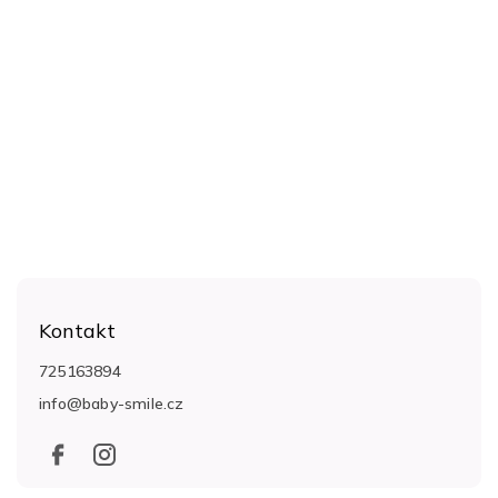
Z
á
Kontakt
p
a
725163894
t
info
@
baby-smile.cz
í