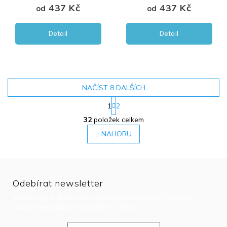
437 Kč
437 Kč
od
od
Detail
Detail
NAČÍST 8 DALŠÍCH
1
2
O
32
položek celkem
v
l
NAHORU
á
d
a
c
í
Odebírat newsletter
p
Vložte svůj e-mail a my vám budeme zasílat informace o
r
nových produktech na našem e-shopu.
v
k