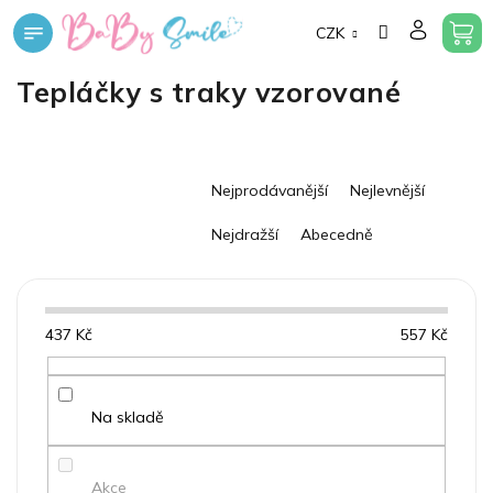
Přejít
CZK
na
obsah
Tepláčky s traky vzorované
Ř
Nejprodávanější
Nejlevnější
a
z
Nejdražší
Abecedně
e
n
í
p
437
Kč
557
Kč
r
o
d
u
Na skladě
k
t
Akce