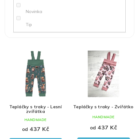
ů
Novinka
Tip
Červená
holka
56
V
ý
Modrá
kluk
62
p
i
Růžová
Uni
68
s
p
Bílá
74
r
o
Béžová
80
d
Tepláčky s traky - Lesní
Tepláčky s traky - Zvířátko
u
Hnědá
86
zvířátka
k
HANDMADE
HANDMADE
t
Šedá
92
437 Kč
od
ů
437 Kč
od
Zelená
98