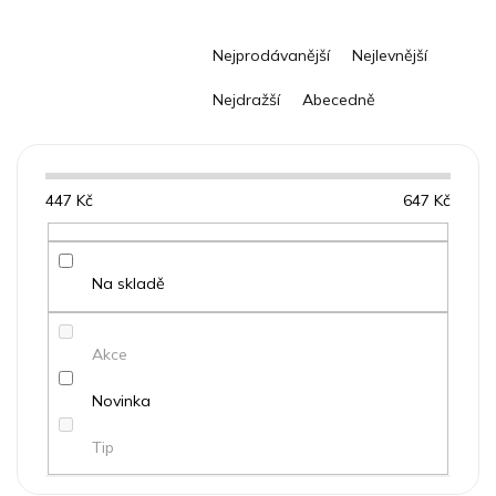
Ř
Nejprodávanější
Nejlevnější
a
z
Nejdražší
Abecedně
e
n
í
p
447
Kč
647
Kč
r
o
d
u
Na skladě
k
t
Akce
ů
Novinka
Tip