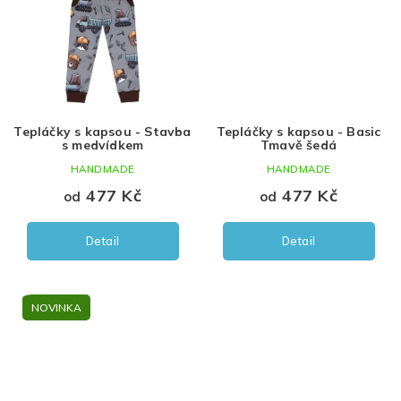
fialová
152
žlutá
158
mineral
164
Tepláčky s kapsou - Stavba
Tepláčky s kapsou - Basic
s medvídkem
Tmavě šedá
medová
170
HANDMADE
HANDMADE
petrolej
477 Kč
477 Kč
od
od
Detail
Detail
NOVINKA