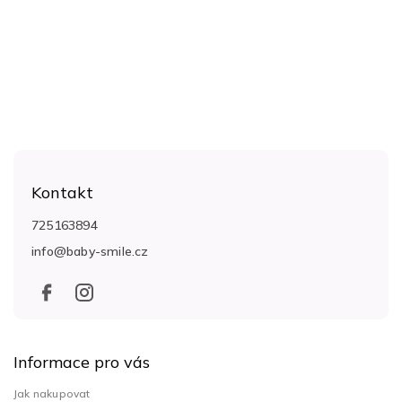
Z
á
Kontakt
p
a
725163894
t
info
@
baby-smile.cz
í
Informace pro vás
Jak nakupovat