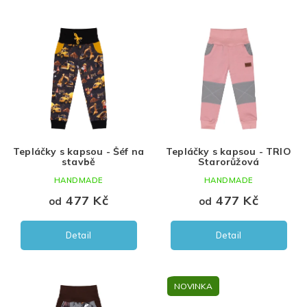
Červená
holka
86
V
ý
Modrá
kluk
92
p
i
Černá
Uni
98
s
p
Růžová
104
r
o
Mint
110
d
Tepláčky s kapsou - Šéf na
Tepláčky s kapsou - TRIO
u
Bílá
116
stavbě
Starorůžová
k
HANDMADE
HANDMADE
t
Hnědá
122
ů
477 Kč
477 Kč
od
od
Šedá
128
Detail
Detail
Zelená
134
Olivová
140
NOVINKA
khaki
146