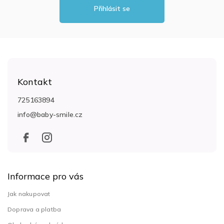
Přihlásit se
Z
á
Kontakt
p
a
725163894
t
info
@
baby-smile.cz
í
Informace pro vás
Jak nakupovat
Doprava a platba