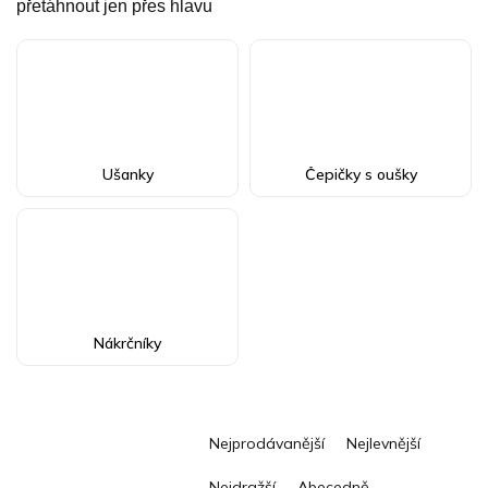
přetáhnout jen přes hlavu
Ušanky
Čepičky s oušky
Nákrčníky
Ř
Nejprodávanější
Nejlevnější
a
z
Nejdražší
Abecedně