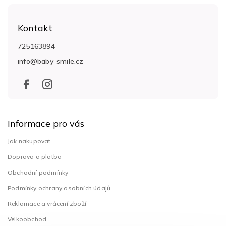
Z
á
Kontakt
p
a
725163894
t
info
@
baby-smile.cz
í
Informace pro vás
Jak nakupovat
Doprava a platba
Obchodní podmínky
Podmínky ochrany osobních údajů
Reklamace a vrácení zboží
Velkoobchod