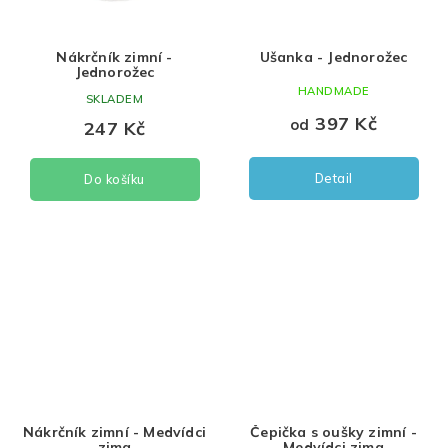
Nákrčník zimní -
Ušanka - Jednorožec
Jednorožec
HANDMADE
SKLADEM
397 Kč
od
247 Kč
Detail
Do košíku
Nákrčník zimní - Medvídci
Čepička s oušky zimní -
zima
Medvídci zima