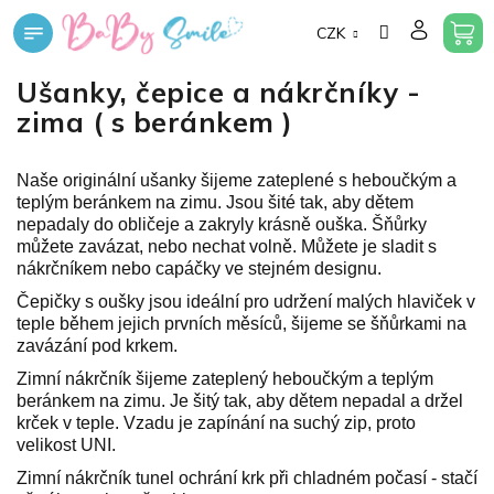
Přejít
CZK
na
obsah
Ušanky, čepice a nákrčníky -
zima ( s beránkem )
Naše originální ušanky šijeme zateplené s heboučkým a
teplým beránkem na zimu. Jsou šité tak, aby dětem
nepadaly do obličeje a zakryly krásně ouška. Šňůrky
můžete zavázat, nebo nechat volně. Můžete je sladit s
nákrčníkem nebo capáčky ve stejném designu.
Čepičky s oušky jsou
ideální pro udržení malých hlaviček v
teple během jejich prvních měsíců, šijeme
se šňůrkami na
zavázání pod krkem.
Zimní nákrčník šijeme zateplený heboučkým a teplým
beránkem na zimu. Je šitý tak, aby dětem nepadal a držel
krček v teple. Vzadu je zapínání na suchý zip, proto
velikost UNI.
Zimní nákrčník tunel ochrání krk při chladném počasí - stačí