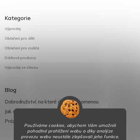
Kategorie
Výprodej
Oblečení pro děti
Oblečení pro rodiče
Dárkové poukazy
Výprodej se slevou
Blog
Dobrodružství, na které děti nezapomenou
Jak si užít léto s dětmi naplno
Prázdniny klepou na dveře
Používáme cookies, abychom Vám umožnili
pohodlné prohlížení webu a díky analýze
provozu webu neustále zlepšovali jeho funkce,