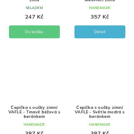
SKLADEM
HANDMADE
247 Kč
357 Kč
Do košíku
Detail
Čepička s oušky zimní
Čepička s oušky zimní
VAFLE - Tmavě béžová s
VAFLE - Světle modrá s
beránkem
beránkem
HANDMADE
HANDMADE
387 Kč
387 Kč