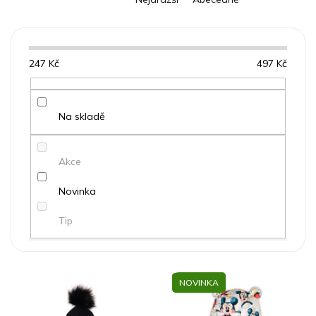
e
n
í
p
247
Kč
497
Kč
r
o
d
u
Na skladě
k
t
Akce
ů
Novinka
Tip
Červená
100% bavlna
holka
XXS
V
NOVINKA
ý
Modrá
kluk
XS
p