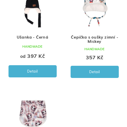
i
Černá
Uni
S
s
p
Růžová
M
r
o
Bílá
L
d
Ušanka - Černá
Čepička s oušky zimní -
u
Hnědá
XL
Mickey
k
HANDMADE
HANDMADE
t
Šedá
397 Kč
od
ů
357 Kč
Zelená
Detail
Detail
khaki
fialová
žlutá
medová