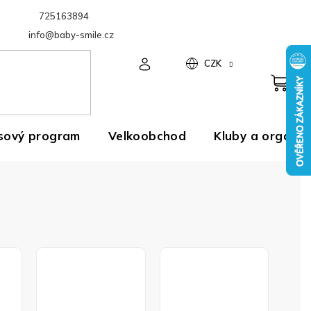
725163894
Velkoobchod
info@baby-smile.cz
CZK
sový program
Velkoobchod
Kluby a organiz