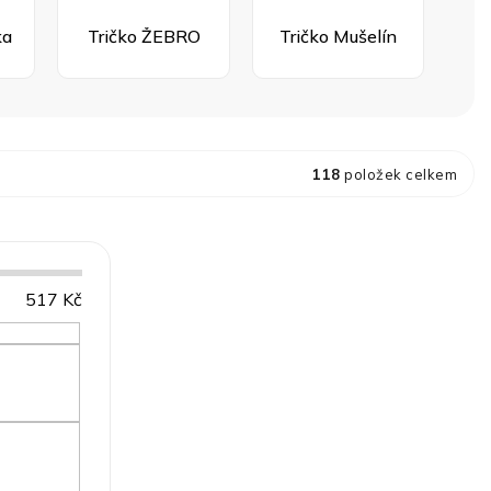
ka
Tričko ŽEBRO
Tričko Mušelín
118
položek celkem
517
Kč