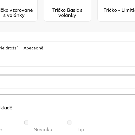
ičko vzorované
Tričko Basic s
Tričko - Limit
s volánky
volánky
Nejdražší
Abecedně
skladě
e
Novinka
Tip