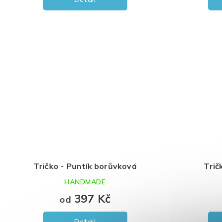
Tričko - Puntík borůvková
Trič
HANDMADE
397 Kč
od
Detail