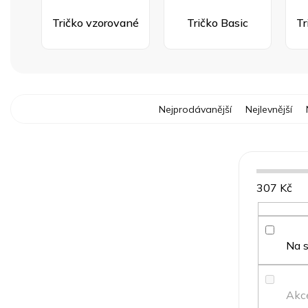
Tričko vzorované
Tričko Basic
Tr
Ř
Nejprodávanější
Nejlevnější
a
z
e
n
í
307
Kč
p
r
o
d
Na 
u
k
t
Akc
ů