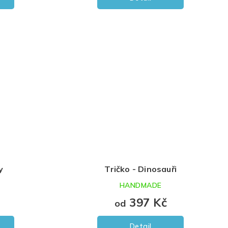
y
Tričko - Dinosauři
HANDMADE
397 Kč
od
Detail