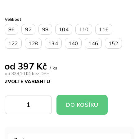
Velikost
86
92
98
104
110
116
122
128
134
140
146
152
od
397 Kč
/ ks
od
328,10 Kč
bez DPH
ZVOLTE VARIANTU
Měrná
cena:
DO
DO
DO KOŠÍKU
KOŠÍKU
KOŠÍKU