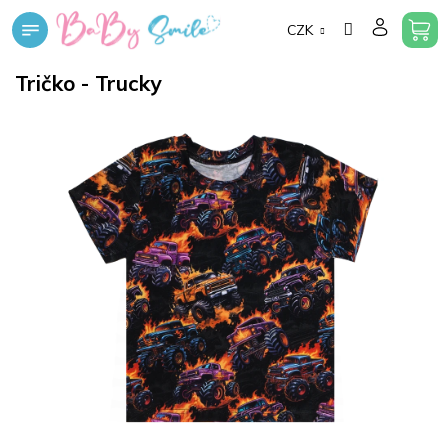
Přejít
CZK
na
obsah
Tričko - Trucky