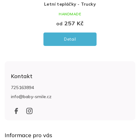
Letní tepláčky - Trucky
HANDMADE
257 Kč
od
Detail
Z
á
Kontakt
p
a
725163894
t
info
@
baby-smile.cz
í
Informace pro vás