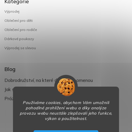
Kategorie
Výprodej
Oblečení pro děti
Oblečení pro rodiče
Dárkové poukazy
Výprodej se slevou
Blog
Dobrodružství, na které děti nezapomenou
Jak si užít léto s dětmi naplno
Prázdniny klepou na dveře
Používáme cookies, abychom Vám umožnili
pohodlné prohlížení webu a díky analýze
provozu webu neustále zlepšovali jeho funkce,
výkon a použitelnost.
Copyright 2026
BaBy-smile.cz
. Všechna práva vyhrazena.
Design
Shoptak.cz
| Platforma
Shoptet