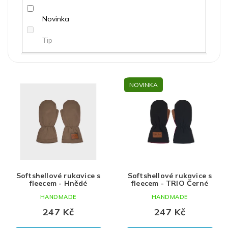
ů
Novinka
Tip
Červená
100% polyester
holka
3-4 roky
V
NOVINKA
ý
Modrá
kluk
5-6 roků
p
i
Černá
Uni
s
p
Bílá
r
o
Hnědá
d
Softshellové rukavice s
Softshellové rukavice s
u
Šedá
fleecem - Hnědé
fleecem - TRIO Černé
k
HANDMADE
HANDMADE
t
khaki
ů
247 Kč
247 Kč
fialová