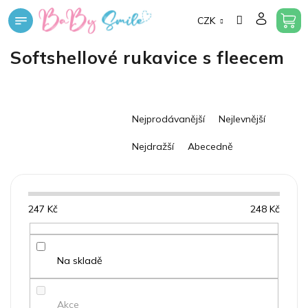
Přejít
CZK
na
obsah
Softshellové rukavice s fleecem
Ř
Nejprodávanější
Nejlevnější
a
z
Nejdražší
Abecedně
e
n
í
p
247
Kč
248
Kč
r
o
d
u
Na skladě
k
t
Akce