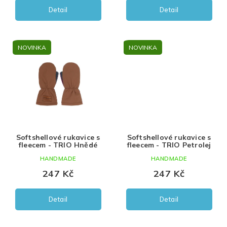
Detail
Detail
oranžová
petrolej
NOVINKA
NOVINKA
tmavě šedá
Softshellové rukavice s
Softshellové rukavice s
fleecem - TRIO Hnědé
fleecem - TRIO Petrolej
HANDMADE
HANDMADE
247 Kč
247 Kč
Detail
Detail