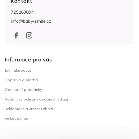
Kontakt
p
a
725163894
t
info
@
baby-smile.cz
í
Informace pro vás
Jak nakupovat
Doprava a platba
Obchodní podmínky
Podmínky ochrany osobních údajů
Reklamace a vrácení zboží
Velkoobchod