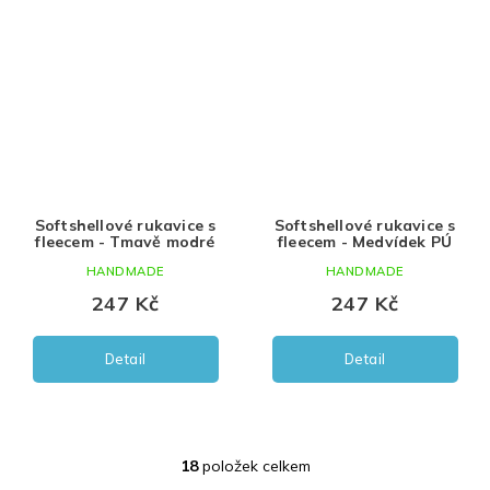
Softshellové rukavice s
Softshellové rukavice s
fleecem - Tmavě modré
fleecem - Medvídek PÚ
HANDMADE
HANDMADE
247 Kč
247 Kč
Detail
Detail
18
položek celkem
O