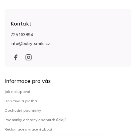
Z
á
Kontakt
p
a
725163894
t
info
@
baby-smile.cz
í
Informace pro vás
Jak nakupovat
Doprava a platba
Obchodní podmínky
Podmínky ochrany osobních údajů
Reklamace a vrácení zboží