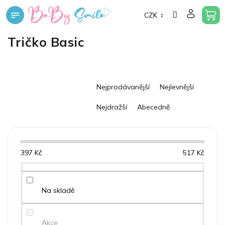
Přejít
CZK
na
obsah
Tričko Basic
Ř
Nejprodávanější
Nejlevnější
a
z
Nejdražší
Abecedně
e
n
í
p
397
Kč
517
Kč
r
o
d
u
Na skladě
k
t
Akce