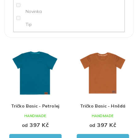
ů
Novinka
Tip
Červená
holka
86
V
ý
Modrá
Uni
92
p
i
Černá
98
s
p
Růžová
104
r
o
Bílá
110
d
Tričko Basic - Petrolej
Tričko Basic - Hnědá
u
Hnědá
116
k
HANDMADE
HANDMADE
t
fialová
122
397 Kč
397 Kč
od
od
ů
128