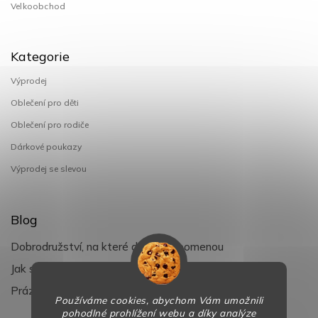
Velkoobchod
Kategorie
Výprodej
Oblečení pro děti
Oblečení pro rodiče
Dárkové poukazy
Výprodej se slevou
Blog
Dobrodružství, na které děti nezapomenou
Jak si užít léto s dětmi naplno
Prázdniny klepou na dveře
Používáme cookies, abychom Vám umožnili
pohodlné prohlížení webu a díky analýze