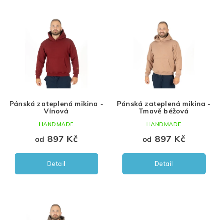
Černá
Pánské
S
V
ý
Hnědá
M
p
i
Šedá
L
s
p
Zelená
XL
r
o
Vínová
d
Pánská zateplená mikina -
Pánská zateplená mikina -
u
žlutá
Vínová
Tmavě béžová
k
HANDMADE
HANDMADE
t
ů
897 Kč
897 Kč
od
od
Detail
Detail