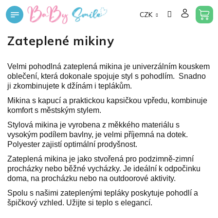
Přejít
CZK
na
obsah
Zateplené mikiny
Velmi pohodlná zateplená mikina je univerzálním kouskem
oblečení, která dokonale spojuje styl s pohodlím. Snadno
ji zkombinujete k džínám i teplákům.
Mikina s kapucí a praktickou kapsičkou vpředu, kombinuje
komfort s městským stylem.
Stylová mikina je vyrobena z měkkého materiálu s
vysokým podílem bavlny, je velmi příjemná na dotek.
Polyester zajistí optimální prodyšnost.
Zateplená mikina je jako stvořená pro podzimně-zimní
procházky nebo běžné vycházky. Je ideální k odpočinku
doma, na procházku nebo na outdoorové aktivity.
Spolu s našimi zateplenými tepláky poskytuje pohodlí a
špičkový vzhled. Užijte si teplo s elegancí.