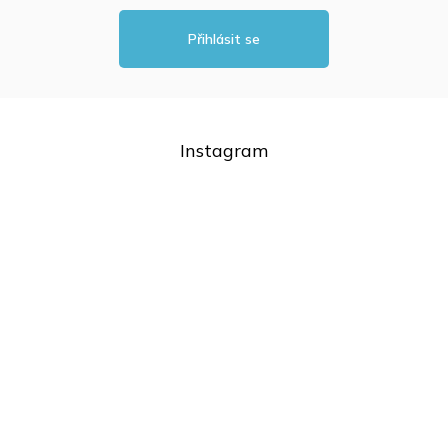
v
ý
Přihlásit se
p
i
s
u
Instagram