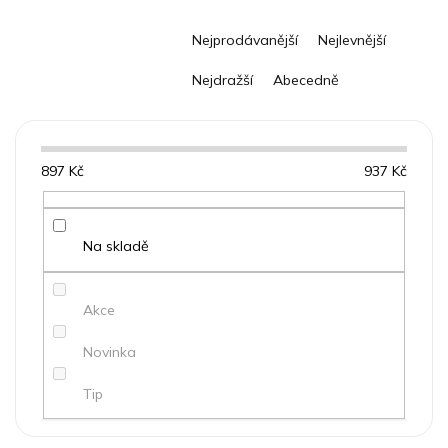
Ř
Nejprodávanější
Nejlevnější
a
z
Nejdražší
Abecedně
e
n
í
p
897
Kč
937
Kč
r
o
d
u
Na skladě
k
t
Akce
ů
Novinka
Tip