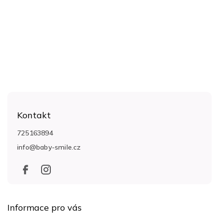
Z
á
Kontakt
p
a
725163894
t
info
@
baby-smile.cz
í
Informace pro vás