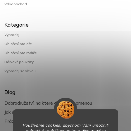
Velkoobchod
Kategorie
Výprodej
Oblečení pro děti
Oblečení pro rodiče
Dárkové poukazy
Výprodej se slevou
Blog
Dobrodružství, na které děti nezapomenou
Jak si užít léto s dětmi naplno
Prázdniny klepou na dveře
Používáme cookies, abychom Vám umožnili
pohodlné prohlížení webu a díky analýze