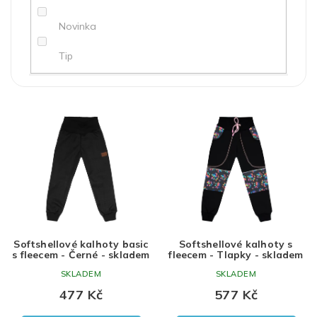
ů
Novinka
Tip
Černá
100% polyester
holka
110
V
ý
Uni
122
p
i
128
s
p
r
o
d
Softshellové kalhoty basic
Softshellové kalhoty s
u
s fleecem - Černé - skladem
fleecem - Tlapky - skladem
k
SKLADEM
SKLADEM
t
ů
477 Kč
577 Kč