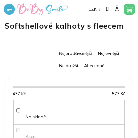
Přejít
CZK
na
obsah
Softshellové kalhoty s fleecem
Ř
Nejprodávanější
Nejlevnější
a
z
Nejdražší
Abecedně
e
n
í
p
477
Kč
577
Kč
r
o
d
u
Na skladě
k
t
Akce