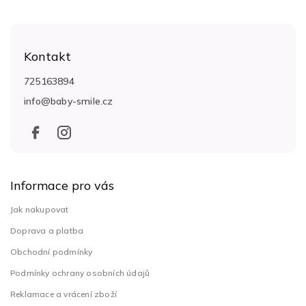
Z
á
Kontakt
p
a
725163894
t
info
@
baby-smile.cz
í
Informace pro vás
Jak nakupovat
Doprava a platba
Obchodní podmínky
Podmínky ochrany osobních údajů
Reklamace a vrácení zboží