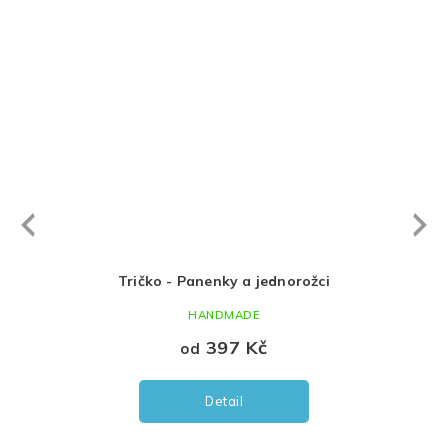
Next
revious
rožci
Tričko - Panenky a jednorožci
Tričk
HANDMADE
397 Kč
od
Detail