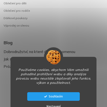
Oblečení pro děti
Oblečení pro rodiče
Dárkové poukazy
Výprodej se slevou
Blog
Dobrodružství, na které děti nezapomenou
Jak si užít léto s dětmi naplno
Prázdniny klepou na dveře
Používáme cookies, abychom Vám umožnili
pohodlné prohlížení webu a díky analýze
provozu webu neustále zlepšovali jeho funkce,
výkon a použitelnost.
Copyright 2026
BaBy-smile.cz
. Všechna práva vyhrazena.
Design
Shoptak.cz
| Platforma
Shoptet
Souhlasím
Nastavení