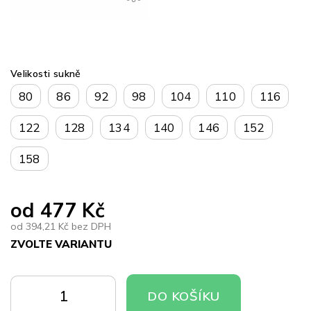
Velikosti sukně
80
86
92
98
104
110
116
122
128
134
140
146
152
158
od
477 Kč
od
394,21 Kč
bez DPH
ZVOLTE VARIANTU
Měrná
cena:
DO
DO
DO KOŠÍKU
KOŠÍKU
KOŠÍKU