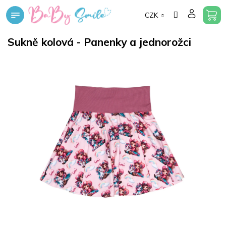
Přejít
CZK
na
obsah
Sukně kolová - Panenky a jednorožci