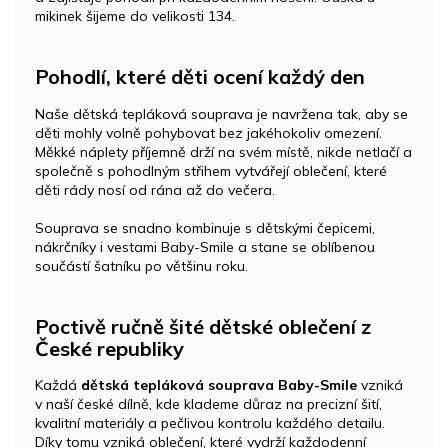
mikinek šijeme do velikosti 134.
Pohodlí, které děti ocení každý den
Naše dětská tepláková souprava je navržena tak, aby se
děti mohly volně pohybovat bez jakéhokoliv omezení.
Měkké náplety příjemně drží na svém místě, nikde netlačí a
společně s pohodlným střihem vytvářejí oblečení, které
děti rády nosí od rána až do večera.
Souprava se snadno kombinuje s dětskými čepicemi,
nákrčníky i vestami Baby-Smile a stane se oblíbenou
součástí šatníku po většinu roku.
Poctivě ručně šité dětské oblečení z
České republiky
Každá
dětská tepláková souprava Baby-Smile
vzniká
v naší české dílně, kde klademe důraz na precizní šití,
kvalitní materiály a pečlivou kontrolu každého detailu.
Díky tomu vzniká oblečení, které vydrží každodenní