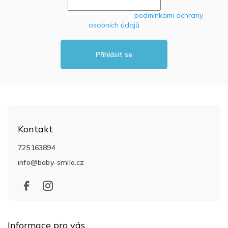
Kliknutím na tlačítko souhlasíte s
podmínkami ochrany
osobních údajů
Přihlásit se
Z
á
Kontakt
p
a
725163894
t
info
@
baby-smile.cz
í
Informace pro vás