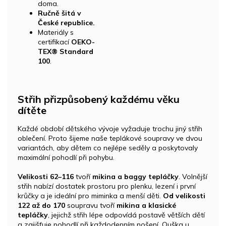
doma.
Ručně šitá v
České republice.
Materiály s
certifikací
OEKO-
TEX® Standard
100
.
Střih přizpůsobený každému věku
dítěte
Každé období dětského vývoje vyžaduje trochu jiný střih
oblečení. Proto šijeme naše teplákové soupravy ve dvou
variantách, aby dětem co nejlépe seděly a poskytovaly
maximální pohodlí při pohybu.
Velikosti 62–116
tvoří
mikina a baggy tepláčky
. Volnější
střih nabízí dostatek prostoru pro plenku, lezení i první
krůčky a je ideální pro miminka a menší děti.
Od velikosti
122 až do 170
soupravu tvoří
mikina a klasické
tepláčky
, jejichž střih lépe odpovídá postavě větších dětí
a zajišťuje pohodlí při každodenním nošení. Ouška u