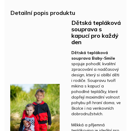
Detailní popis produktu
Dětská tepláková
souprava s
kapucí pro každý
den
Dětská tepláková
souprava Baby-Smile
spojuje pohodlí, kvalitní
zpracování a nadčasový
design, který si oblíbí děti
i rodiče. Soupravu tvoří
mikina s kapucí a
pohodlné tepláčky, které
dopřejí maximální volnost
pohybu při hraní doma, ve
školce i na venkovních
dobrodružstvích.
Měkká a příjemná
teplákovina je ideální pro