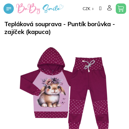
Přejít
CZK
na
obsah
Tepláková souprava - Puntík borůvka -
zajíček (kapuca)