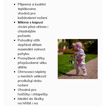
Příjemná a kvalitní
teplákovina
vhodná pro
každodenní nošení.
Mikina s kapucí
chrání před větrem i
chladnějším
počasím.
Pohodlný střih
dopřává dětem
maximální volnost
pohybu.
Promyšlené střihy
přizpůsobené věku
dítěte.
Ohrnovací náplety
u menších velikostí
prodlužují dobu
nošení.
Vhodná pro
holčičky i chlapečky.
Ideální do školky,
na hřiště i na