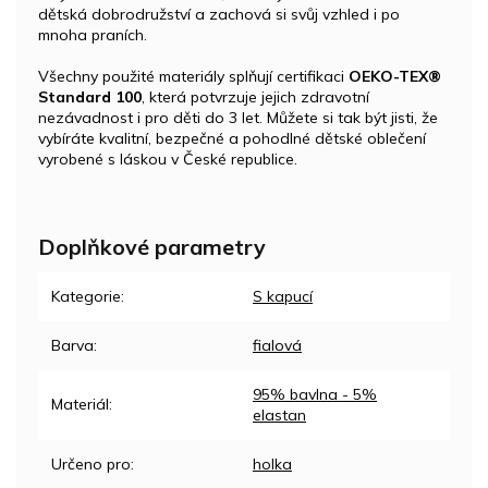
dětská dobrodružství a zachová si svůj vzhled i po
mnoha praních.
Všechny použité materiály splňují certifikaci
OEKO-TEX®
Standard 100
, která potvrzuje jejich zdravotní
nezávadnost i pro děti do 3 let. Můžete si tak být jisti, že
vybíráte kvalitní, bezpečné a pohodlné dětské oblečení
vyrobené s láskou v České republice.
Doplňkové parametry
Kategorie
:
S kapucí
Barva
:
fialová
95% bavlna - 5%
Materiál
:
elastan
Určeno pro
:
holka