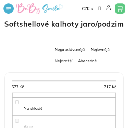
Přejít
CZK
na
obsah
Softshellové kalhoty jaro/podzim
Ř
Nejprodávanější
Nejlevnější
a
z
Nejdražší
Abecedně
e
n
í
p
577
Kč
717
Kč
r
o
d
u
Na skladě
k
t
Akce