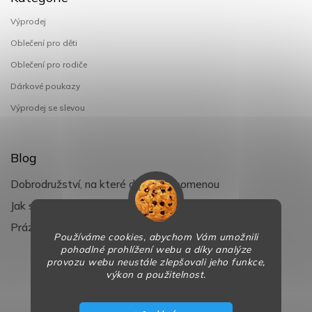
Výprodej
Oblečení pro děti
Oblečení pro rodiče
Dárkové poukazy
Výprodej se slevou
Blog
Dobrodružství, na které děti nezapomenou
Jak si užít léto s dětmi naplno
Prázdniny klepou na dveře
Používáme cookies, abychom Vám umožnili
pohodlné prohlížení webu a díky analýze
provozu webu neustále zlepšovali jeho funkce,
výkon a použitelnost.
Copyright 2026
BaBy-smile.cz
. Všechna práva vyhrazena.
Design
Shoptak.cz
| Platforma
Shoptet