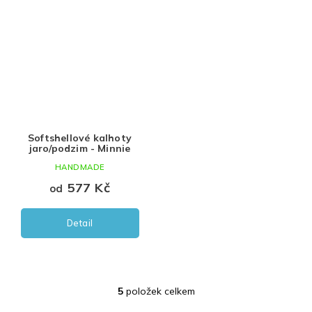
Softshellové kalhoty
jaro/podzim - Minnie
HANDMADE
577 Kč
od
Detail
5
položek celkem
O
v