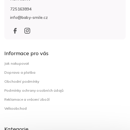
p
a
725163894
t
info
@
baby-smile.cz
í
Informace pro vás
Jak nakupovat
Doprava a platba
Obchodní podmínky
Podmínky ochrany osobních údajů
Reklamace a vrácení zboží
Velkoobchod
Kategorie