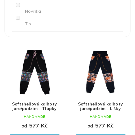
ů
Novinka
Tip
Červená
100% polyester
holka
98
V
ý
Modrá
kluk
104
p
i
Černá
Uni
110
s
p
Zelená
116
r
o
122
d
Softshellové kalhoty
Softshellové kalhoty
u
128
jaro/podzim - Tlapky
jaro/podzim - Lišky
k
HANDMADE
HANDMADE
t
134
ů
577 Kč
577 Kč
od
od