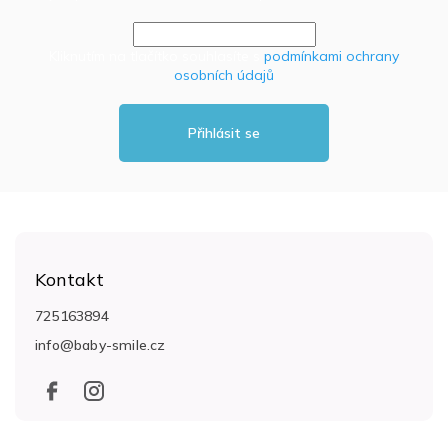
Kliknutím na tlačítko souhlasíte s
podmínkami ochrany
osobních údajů
Přihlásit se
Z
á
Kontakt
p
a
725163894
t
info
@
baby-smile.cz
í