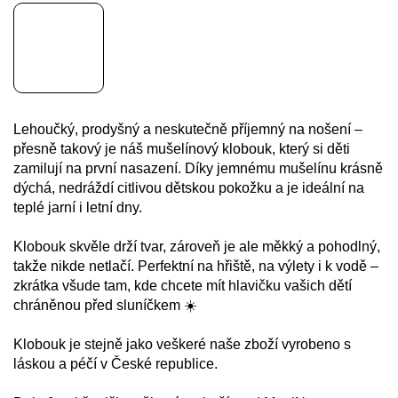
Lehoučký, prodyšný a neskutečně příjemný na nošení –
přesně takový je náš mušelínový klobouk, který si děti
zamilují na první nasazení. Díky jemnému mušelínu krásně
dýchá, nedráždí citlivou dětskou pokožku a je ideální na
teplé jarní i letní dny.
Klobouk skvěle drží tvar, zároveň je ale měkký a pohodlný,
takže nikde netlačí. Perfektní na hřiště, na výlety i k vodě –
zkrátka všude tam, kde chcete mít hlavičku vašich dětí
chráněnou před sluníčkem ☀️
Klobouk je stejně jako veškeré naše zboží vyrobeno s
láskou a péčí v České republice.