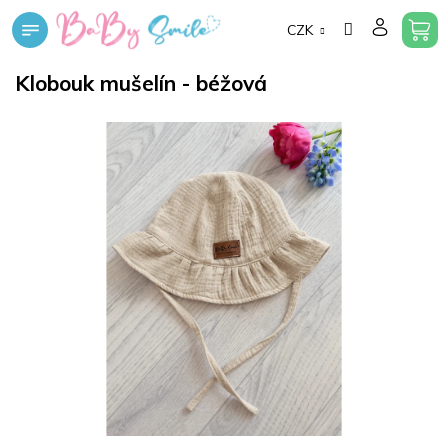
Přejít
CZK
na
obsah
Klobouk mušelín - béžová