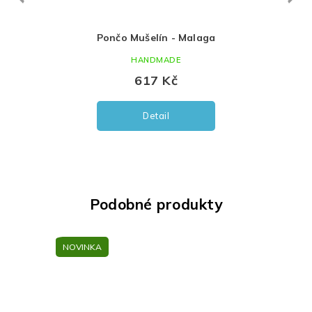
ga
Kraťasy Mušelín - Malaga
HANDMADE
377 Kč
od
Detail
Podobné produkty