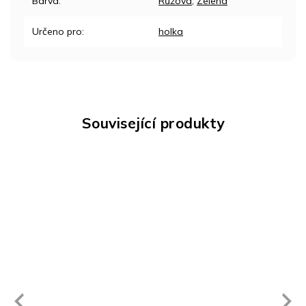
Barva
:
Růžová
,
Zelená
Určeno pro
:
holka
Související produkty
Next
revious