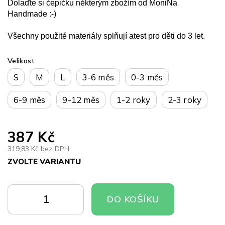
Dolaďte si čepičku některým zbožím od MoniNa
Handmade :-)
Všechny použité materiály splňují atest pro děti do 3 let.
Velikost
S
M
L
3-6 měs
0-3 měs
6-9 měs
9-12 měs
1-2 roky
2-3 roky
387 Kč
319,83 Kč bez DPH
ZVOLTE VARIANTU
Měrná
cena:
DO
DO
DO KOŠÍKU
KOŠÍKU
KOŠÍKU