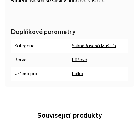
Sušení:
Nesmí se sušit v bubnové sušičce
Doplňkové parametry
Kategorie
:
Sukně řasená Mušelín
Barva
:
Růžová
Určeno pro
:
holka
Související produkty