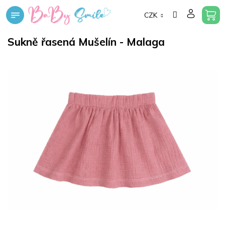
Přejít
CZK
na
obsah
Sukně řasená Mušelín - Malaga