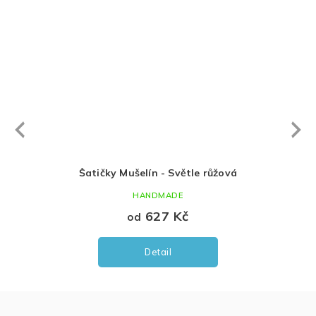
Next
revious
á
Šatičky Mušelín - Světle růžová
HANDMADE
627 Kč
od
Detail