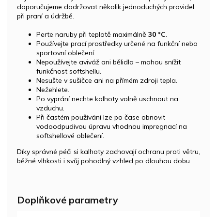
doporučujeme dodržovat několik jednoduchých pravidel
při praní a údržbě.
Perte naruby při teplotě maximálně
30 °C
.
Používejte prací prostředky určené na funkční nebo
sportovní oblečení.
Nepoužívejte aviváž ani bělidla – mohou snížit
funkčnost softshellu.
Nesušte v sušičce ani na přímém zdroji tepla.
Nežehlete.
Po vyprání nechte kalhoty volně uschnout na
vzduchu.
Při častém používání lze po čase obnovit
vodoodpudivou úpravu vhodnou impregnací na
softshellové oblečení.
Díky správné péči si kalhoty zachovají ochranu proti větru,
běžné vlhkosti i svůj pohodlný vzhled po dlouhou dobu.
Doplňkové parametry