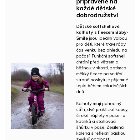
připravené na
každé dětské
dobrodružství
Dětské softshellové
kalhoty s fleecem Baby-
Smile
jsou ideální volbou
pro děti, které tráví rády
čas venku bez ohledu na
počasí. Funkční softshell
chrání před větrem a
běžnou vlhkostí, zatímco
měkký fleece na vnitřní
straně poskytuje příjemné
teplo během chladnějších
dnů.
Kalhoty mají pohodlný
střih, dvě praktické kapsy,
široké náplety v pase i u
kotníků a stahovací
šňůrku v pase. Zesílená
kolena s reflexní páskou
zvyšují odolnost i