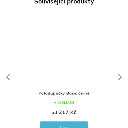
Související produkty
Next
revious
Polodupačky Basic černé
HANDMADE
217 Kč
od
Detail