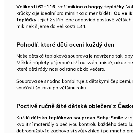
Velikosti 62–116
tvoří
mikina a baggy tepláčky
. Vo
krůčky a je ideální pro miminka a menší děti.
Od velik
tepláčky
, jejichž střih lépe odpovídá postavě větších
mikinek šijeme do velikosti 134.
Pohodlí, které děti ocení každý den
Naše dětská tepláková souprava je navržena tak, aby
Měkké náplety příjemně drží na svém místě, nikde net
které děti rády nosí od rána až do večera.
Souprava se snadno kombinuje s dětskými čepicemi, 
součástí šatníku po většinu roku.
Poctivě ručně šité dětské oblečení z Česk
Každá
dětská tepláková souprava Baby-Smile
vzni
kvalitní materiály a pečlivou kontrolu každého detail
dobrodružství a zachová si svůj vzhled i po mnoha pra