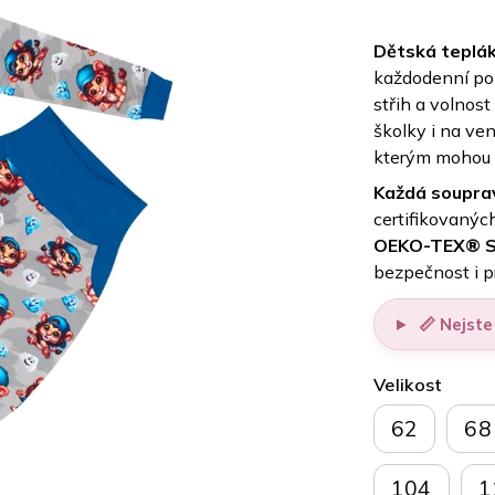
Dětská teplák
každodenní poh
střih a volnos
školky i na ve
kterým mohou s
Každá souprav
certifikovaných
OEKO-TEX® St
bezpečnost i p
📏 Nejste 
Velikost
62
68
104
1