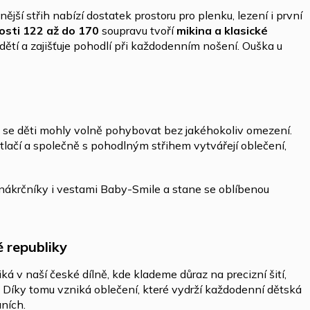
lnější střih nabízí dostatek prostoru pro plenku, lezení i první
osti 122 až do 170
soupravu tvoří
mikina a klasické
 dětí a zajišťuje pohodlí při každodenním nošení. Ouška u
 se děti mohly volně pohybovat bez jakéhokoliv omezení.
lačí a společně s pohodlným střihem vytvářejí oblečení,
nákrčníky i vestami Baby-Smile a stane se oblíbenou
é republiky
ká v naší české dílně, kde klademe důraz na precizní šití,
u. Díky tomu vzniká oblečení, které vydrží každodenní dětská
ních.