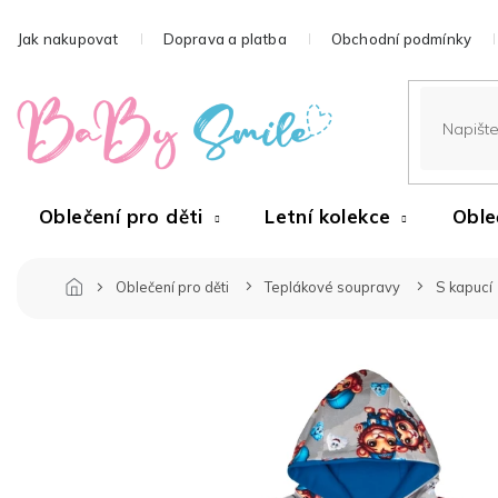
Přejít
na
Jak nakupovat
Doprava a platba
Obchodní podmínky
obsah
Oblečení pro děti
Letní kolekce
Oble
Oblečení pro děti
Teplákové soupravy
S kapucí