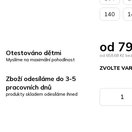
140
1
od
79
Otestováno dětmi
od
658,68 Kč
be
Myslíme na maximální pohodlnost
ZVOLTE VA
Zboží odesíláme do 3-5
Měrná
cena:
pracovních dnů
produkty skladem odesíláme ihned
DO
KOŠÍKU
K