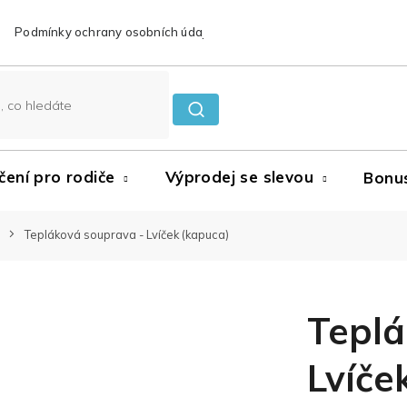
Podmínky ochrany osobních údajů
Reklamace a vrácení zboží
čení pro rodiče
Výprodej se slevou
Bonu
Tepláková souprava - Lvíček (kapuca)
Teplá
Lvíče