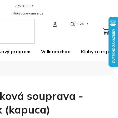
725163894
Velkoobchod
info@baby-smile.cz
CZK
sový program
Velkoobchod
Kluby a organiz
ková souprava -
k (kapuca)