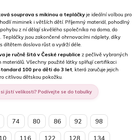
ová souprava s mikinou a tepláčky
je ideální volbou pro
odlí miminek i větších dětí. Příjemný materiál, pohodlný
t pohybu z ní dělají skvělého společníka na doma, do
n. Tepláčky jsou zakončené ohrnovacími náplety, díky
 dítětem doslova růst a vydrží déle.
a je ručně šitá v České republice
z pečlivě vybraných
 materiálů. Všechny použité látky splňují certifikaci
andard 100 pro děti do 3 let
, která zaručuje jejich
ro citlivou dětskou pokožku.
si jistí velikostí? Podívejte se do tabulky
74
80
86
92
98
10
116
122
128
134