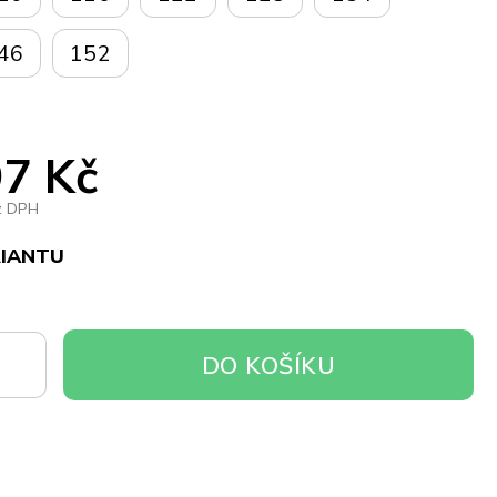
46
152
7 Kč
z DPH
RIANTU
DO
DO KOŠÍKU
OŠÍKU