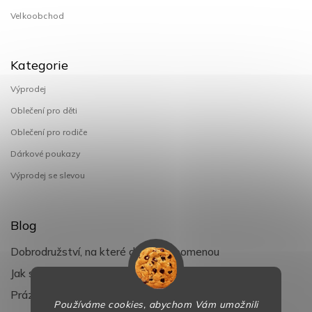
Velkoobchod
Kategorie
Výprodej
Oblečení pro děti
Oblečení pro rodiče
Dárkové poukazy
Výprodej se slevou
Blog
Dobrodružství, na které děti nezapomenou
Jak si užít léto s dětmi naplno
Prázdniny klepou na dveře
Používáme cookies, abychom Vám umožnili