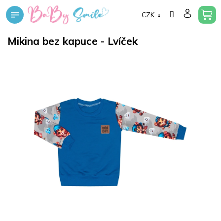
Přejít
CZK
na
obsah
Mikina bez kapuce - Lvíček