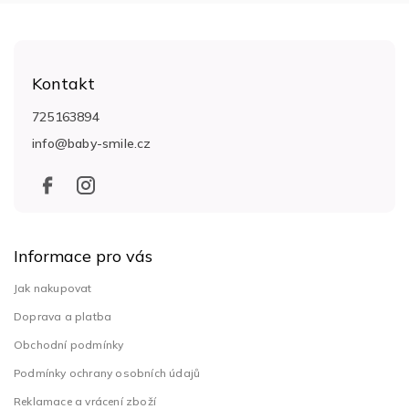
Z
á
Kontakt
p
a
725163894
t
info
@
baby-smile.cz
í
Informace pro vás
Jak nakupovat
Doprava a platba
Obchodní podmínky
Podmínky ochrany osobních údajů
Reklamace a vrácení zboží