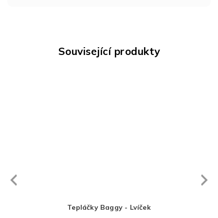
Související produkty
Next
revious
Tepláčky Baggy - Lvíček