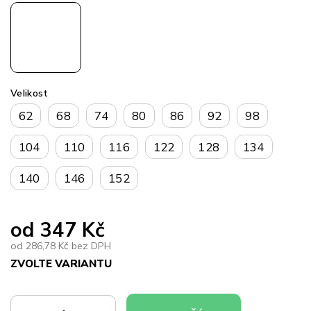
Velikost
62
68
74
80
86
92
98
104
110
116
122
128
134
140
146
152
od
347 Kč
od
286,78 Kč
bez DPH
ZVOLTE VARIANTU
Měrná
cena: