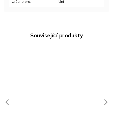
Určeno pro
:
Uni
Související produkty
Next
revious