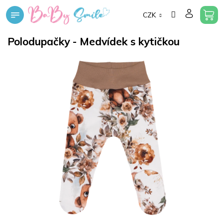
Přejít
CZK
na
obsah
Polodupačky - Medvídek s kytičkou