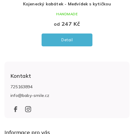
u
Kojenecký kabátek - Medvídek s kytičkou
Kompl
HANDMADE
247 Kč
od
Detail
Z
á
Kontakt
p
a
725163894
t
info
@
baby-smile.cz
í
Informace pro vás