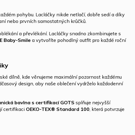
 každém pohybu. Lacláčky nikde netlačí, dobře sedí a díky
raní nebo prvních samostatných krůčků.
oblékání a převlékání. Lacláčky snadno zkombinujete s
E Baby-Smile
a vytvoříte pohodlný outfit pro každé roční
iky
české dílně, kde věnujeme maximální pozornost každému
a nadčasový design, aby naše oblečení vydrželo každodenní
nická bavlna s certifikací GOTS
splňuje nejvyšší
 certifikaci
OEKO-TEX® Standard 100
, která potvrzuje