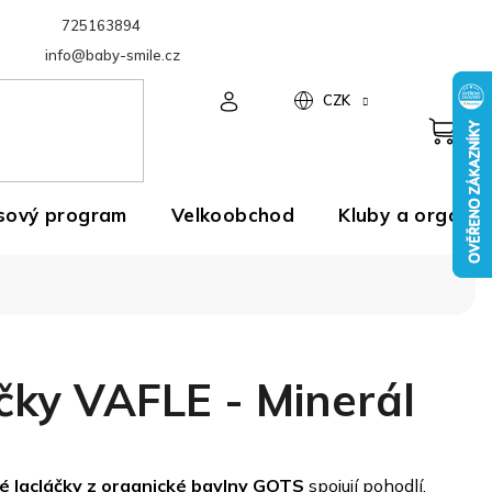
725163894
Velkoobchod
info@baby-smile.cz
CZK
sový program
Velkoobchod
Kluby a organiz
čky VAFLE - Minerál
é lacláčky z organické bavlny GOTS
spojují pohodlí,