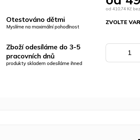
od
410,74 Kč
be
Otestováno dětmi
ZVOLTE VA
Myslíme na maximální pohodlnost
Měrná
cena:
Zboží odesíláme do 3-5
DO
pracovních dnů
KOŠÍKU
K
produkty skladem odesíláme ihned