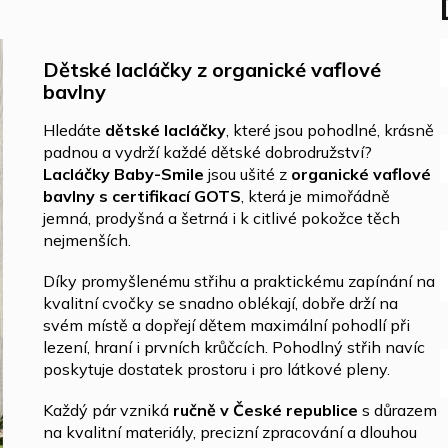
Dětské lacláčky z organické vaflové
bavlny
Hledáte
dětské lacláčky
, které jsou pohodlné, krásně
padnou a vydrží každé dětské dobrodružství?
Lacláčky Baby-Smile
jsou ušité z
organické vaflové
bavlny s certifikací GOTS
, která je mimořádně
jemná, prodyšná a šetrná i k citlivé pokožce těch
nejmenších.
Díky promyšlenému střihu a praktickému zapínání na
kvalitní cvočky se snadno oblékají, dobře drží na
svém místě a dopřejí dětem maximální pohodlí při
lezení, hraní i prvních krůčcích. Pohodlný střih navíc
poskytuje dostatek prostoru i pro látkové pleny.
Každý pár vzniká
ručně v České republice
s důrazem
na kvalitní materiály, precizní zpracování a dlouhou