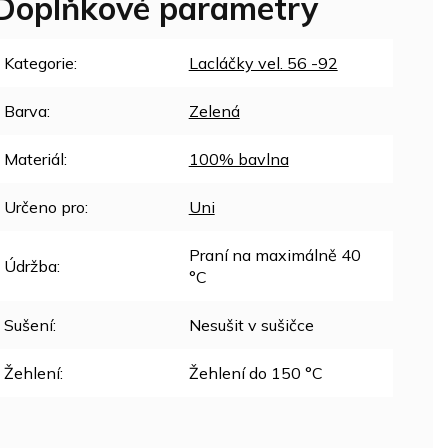
Doplňkové parametry
Kategorie
:
Lacláčky vel. 56 -92
Barva
:
Zelená
Materiál
:
100% bavlna
Určeno pro
:
Uni
Praní na maximálně 40
Údržba
:
°C
Sušení
:
Nesušit v sušičce
Žehlení
:
Žehlení do 150 °C