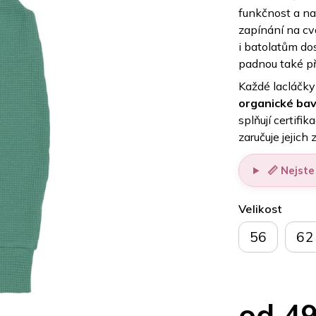
funkčnost a na
zapínání na cv
i batolatům do
padnou také př
Každé lacláčky
organické bav
splňují certifik
zaručuje jejich
📏 Nejste 
Velikost
56
62
od
49