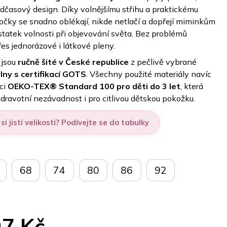
dčasový design. Díky volnějšímu střihu a praktickému
očky se snadno oblékají, nikde netlačí a dopřejí miminkům
statek volnosti při objevování světa. Bez problémů
es jednorázové i látkové pleny.
 jsou
ručně šité v České republice
z pečlivě vybrané
lny s certifikací GOTS
. Všechny použité materiály navíc
aci
OEKO-TEX® Standard 100 pro děti do 3 let
, která
 zdravotní nezávadnost i pro citlivou dětskou pokožku.
si jistí velikostí? Podívejte se do tabulky
68
74
80
86
92
7 Kč