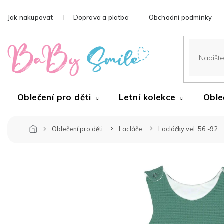
Přejít
na
Jak nakupovat
Doprava a platba
Obchodní podmínky
obsah
Oblečení pro děti
Letní kolekce
Oble
Oblečení pro děti
Lacláče
Lacláčky vel. 56 -92