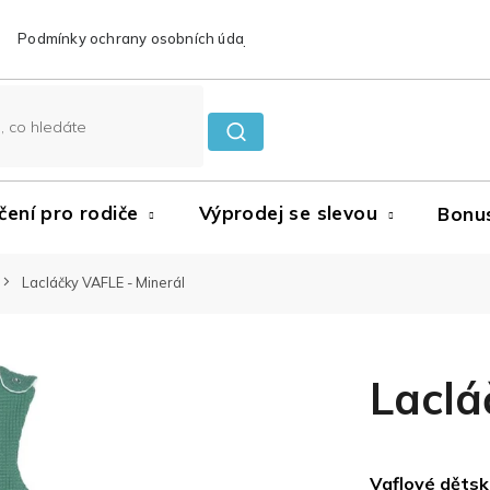
Podmínky ochrany osobních údajů
Reklamace a vrácení zboží
čení pro rodiče
Výprodej se slevou
Bonu
Lacláčky VAFLE - Minerál
Laclá
Vaflové dětsk