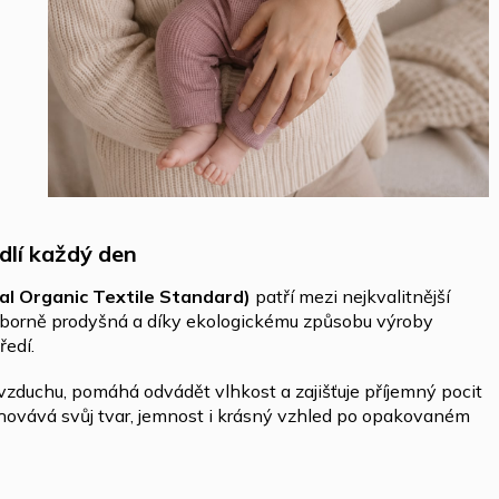
dlí každý den
bal Organic Textile Standard)
patří mezi nejkvalitnější
výborně prodyšná a díky ekologickému způsobu výroby
ředí.
i vzduchu, pomáhá odvádět vlhkost a zajišťuje příjemný pocit
chovává svůj tvar, jemnost i krásný vzhled po opakovaném