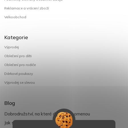
Reklamace a vrácení zboží
Velkoobchod
Kategorie
Výprodej
Oblečení pro děti
Oblečení pro rodiče
Dárkové poukazy
Výprodej se slevou
Blog
Dobrodružství, na které děti nezapomenou
Jak si užít léto s dětmi naplno