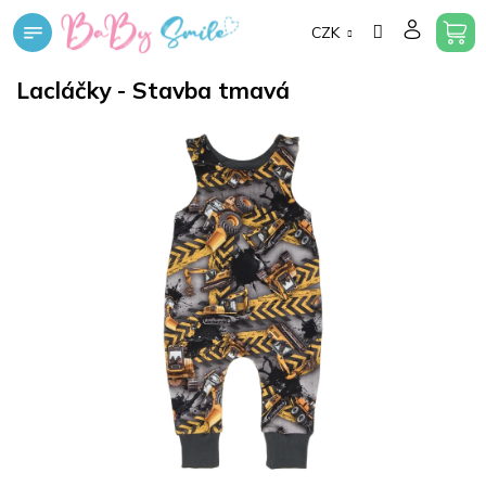
Přejít
CZK
na
obsah
Lacláčky - Stavba tmavá