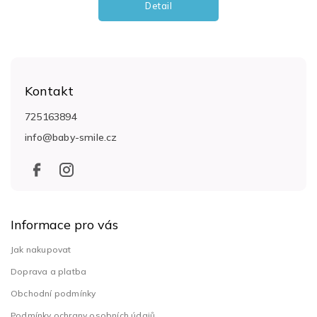
Detail
Z
á
Kontakt
p
a
725163894
t
info
@
baby-smile.cz
í
Informace pro vás
Jak nakupovat
Doprava a platba
Obchodní podmínky
Podmínky ochrany osobních údajů