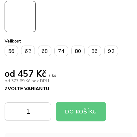
Velikost
56
62
68
74
80
86
92
od
457 Kč
/ ks
od
377,69 Kč
bez DPH
ZVOLTE VARIANTU
Měrná
cena:
DO
DO
DO KOŠÍKU
KOŠÍKU
KOŠÍKU