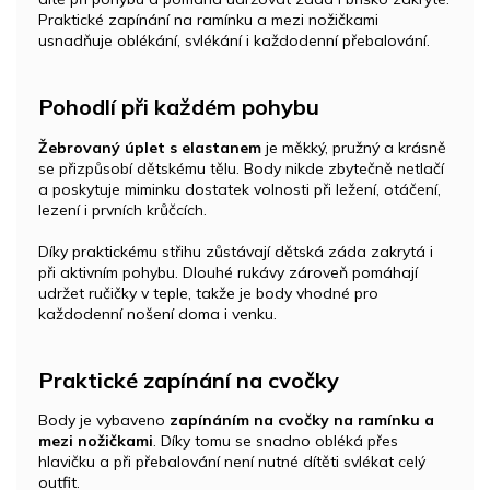
Praktické zapínání na ramínku a mezi nožičkami
usnadňuje oblékání, svlékání i každodenní přebalování.
Pohodlí při každém pohybu
Žebrovaný úplet s elastanem
je měkký, pružný a krásně
se přizpůsobí dětskému tělu. Body nikde zbytečně netlačí
a poskytuje miminku dostatek volnosti při ležení, otáčení,
lezení i prvních krůčcích.
Díky praktickému střihu zůstávají dětská záda zakrytá i
při aktivním pohybu. Dlouhé rukávy zároveň pomáhají
udržet ručičky v teple, takže je body vhodné pro
každodenní nošení doma i venku.
Praktické zapínání na cvočky
Body je vybaveno
zapínáním na cvočky na ramínku a
mezi nožičkami
. Díky tomu se snadno obléká přes
hlavičku a při přebalování není nutné dítěti svlékat celý
outfit.