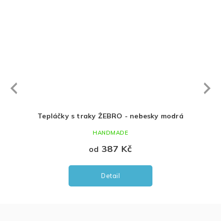
Next
revious
nebesky modrá
Mikina ŽEBRO bez kapuce - nebesky
modrá
HANDMADE
347 Kč
od
Detail