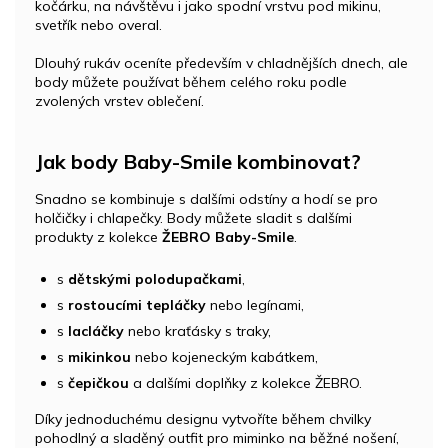
kočárku, na návštěvu i jako spodní vrstvu pod mikinu,
svetřík nebo overal.
Dlouhý rukáv oceníte především v chladnějších dnech, ale
body můžete používat během celého roku podle
zvolených vrstev oblečení.
Jak body Baby-Smile kombinovat?
Snadno se kombinuje s dalšími odstíny a hodí se pro
holčičky i chlapečky. Body můžete sladit s dalšími
produkty z kolekce
ŽEBRO Baby-Smile
.
s
dětskými polodupačkami
,
s
rostoucími tepláčky
nebo legínami,
s
lacláčky
nebo kraťásky s traky,
s
mikinkou
nebo kojeneckým kabátkem,
s
čepičkou
a dalšími doplňky z kolekce ŽEBRO.
Díky jednoduchému designu vytvoříte během chvilky
pohodlný a sladěný outfit pro miminko na běžné nošení,