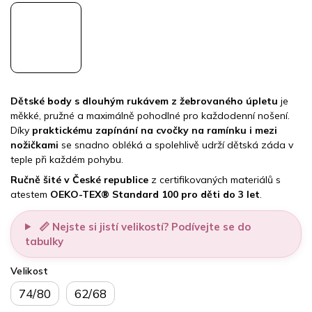
Dětské body s dlouhým rukávem z žebrovaného úpletu
je
měkké, pružné a maximálně pohodlné pro každodenní nošení.
Díky
praktickému zapínání na cvočky na ramínku i mezi
nožičkami
se snadno obléká a spolehlivě udrží dětská záda v
teple při každém pohybu.
Ručně šité v České republice
z certifikovaných materiálů s
atestem
OEKO-TEX® Standard 100 pro děti do 3 let
.
📏 Nejste si jistí velikostí? Podívejte se do
tabulky
Velikost
74/80
62/68