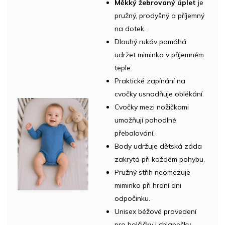
Měkký žebrovaný úplet
je
pružný, prodyšný a příjemný
na dotek.
Dlouhý rukáv pomáhá
udržet miminko v příjemném
teple.
Praktické zapínání na
cvočky usnadňuje oblékání.
Cvočky mezi nožičkami
umožňují pohodlné
přebalování.
Body udržuje dětská záda
zakrytá při každém pohybu.
Pružný střih neomezuje
miminko při hraní ani
odpočinku.
Unisex béžové provedení
pro holčičky i chlapečky.