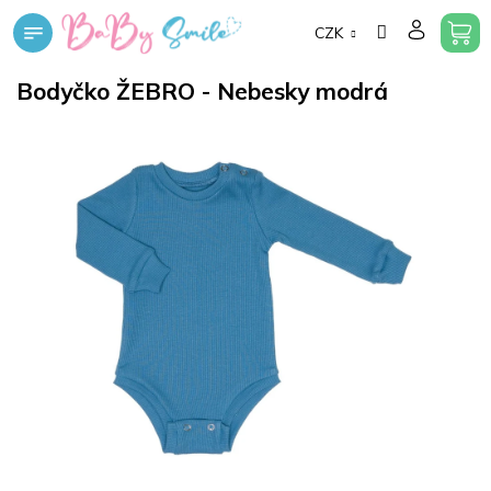
Přejít
CZK
na
obsah
Bodyčko ŽEBRO - Nebesky modrá