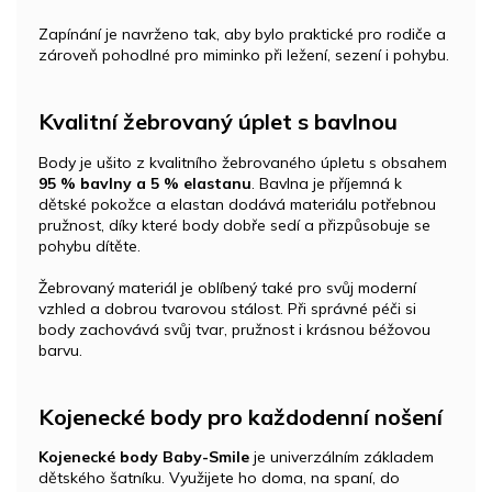
Zapínání je navrženo tak, aby bylo praktické pro rodiče a
zároveň pohodlné pro miminko při ležení, sezení i pohybu.
Kvalitní žebrovaný úplet s bavlnou
Body je ušito z kvalitního žebrovaného úpletu s obsahem
95 % bavlny a 5 % elastanu
. Bavlna je příjemná k
dětské pokožce a elastan dodává materiálu potřebnou
pružnost, díky které body dobře sedí a přizpůsobuje se
pohybu dítěte.
Žebrovaný materiál je oblíbený také pro svůj moderní
vzhled a dobrou tvarovou stálost. Při správné péči si
body zachovává svůj tvar, pružnost i krásnou béžovou
barvu.
Kojenecké body pro každodenní nošení
Kojenecké body Baby-Smile
je univerzálním základem
dětského šatníku. Využijete ho doma, na spaní, do