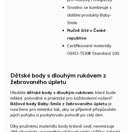
Snadno se kombinuje s
dalšími produkty Baby-
Smile.
Ručně šité v České
republice.
Certifikované materiály
OEKO-TEX® Standard 100.
Dětské body s dlouhým rukávem z
žebrovaného úpletu
Hledáte
dětské body s dlouhým rukávem
, které bude
měkké, pohodlné a praktické pro každodenní nošení?
Béžové body Baby-Smile z žebrovaného úpletu
je
navrženo pro miminka tak, aby se příjemně přizpůsobilo
jejich pohybu a poskytovalo pohodlí po celý den.
Díky pružnému materiálu body krásně sedí, neomezuje
dítě při pohybu a pomáhá udržovat záda i bříško zakryté.