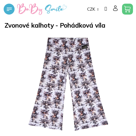
Přejít
CZK
na
obsah
Zvonové kalhoty - Pohádková víla