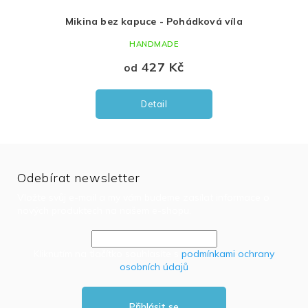
la
Mikina bez kapuce - Pohádková víla
Te
HANDMADE
427 Kč
od
Detail
Odebírat newsletter
Vložte svůj e-mail a my vám budeme zasílat informace o
nových produktech na našem e-shopu.
Kliknutím na tlačítko souhlasíte s
podmínkami ochrany
osobních údajů
Přihlásit se