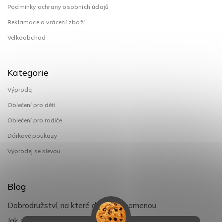
Podmínky ochrany osobních údajů
Reklamace a vrácení zboží
Velkoobchod
Kategorie
Výprodej
Oblečení pro děti
Oblečení pro rodiče
Dárkové poukazy
Výprodej se slevou
Blog
Dobrodružství, na které děti nezapomenou
Jak si užít léto s dětmi naplno