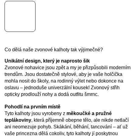
Co dělá naše zvonové kalhoty tak výjimečné?
Unikátní design, který je naprosto šik
Zvonové nohavice jsou zpět a my je přizpůsobili moderním
trendům. Jsou dostatečně stylové, aby je vaše holčička
mohla nosit do školy, na rodinný výlet nebo dokonce na
oslavu – jednoduše univerzální kousek! Zvonový střih
opticky prodlouží nohy a dodá outfitu šmrnc.
Pohodlí na prvním místě
Tyto kalhoty jsou vyrobeny z
měkoučké a pružné
teplákoviny
, která příjemně obepne tělo, ale nikde netlačí
ani neomezuje pohyb. Skákání, běhání, tancování – ať už
vaše princezna dělá cokoliv, tyto kalhoty jí poskytnou