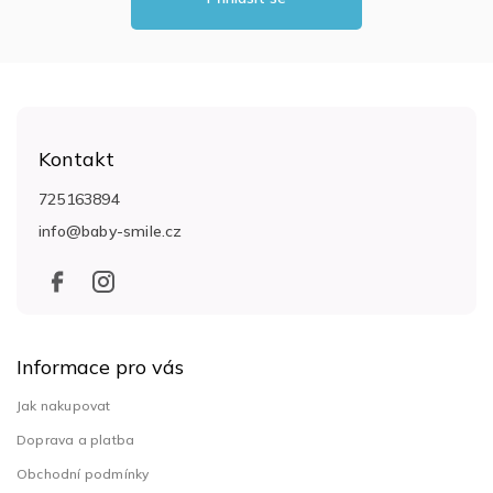
Z
á
Kontakt
p
a
725163894
t
info
@
baby-smile.cz
í
Informace pro vás
Jak nakupovat
Doprava a platba
Obchodní podmínky