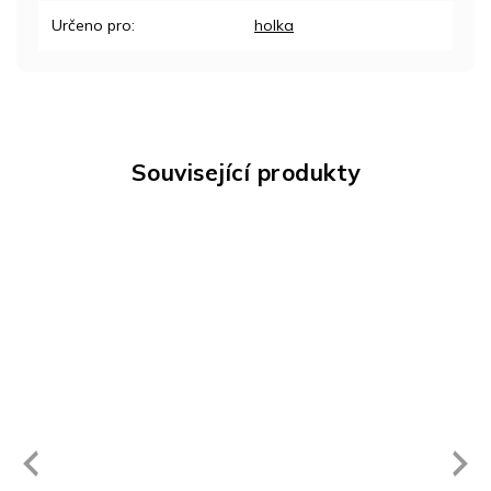
Určeno pro
:
holka
Související produkty
Next
revious