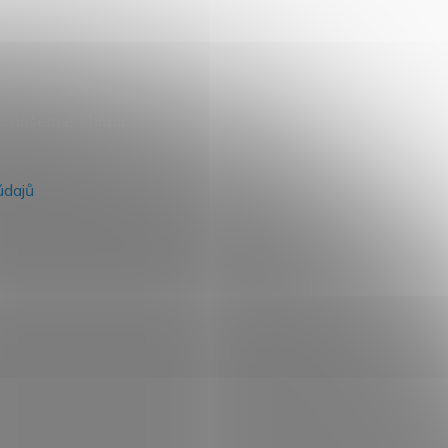
na našem e-shopu.
údajů