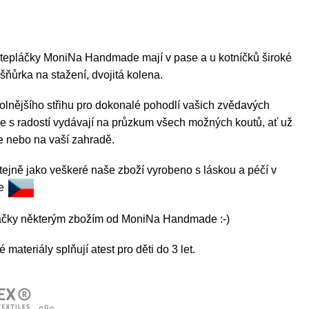
 tepláčky MoniNa Handmade mají v pase a u kotníčků široké
 šňůrka na stažení, dvojitá kolena.
olnějšího střihu pro dokonalé pohodlí vašich zvědavých
se s radostí vydávají na průzkum všech možných koutů, ať už
e nebo na vaší zahradě.
tejně jako veškeré naše zboží vyrobeno s láskou a péčí v
ce
láčky některým zbožím od MoniNa Handmade :-)
materiály splňují atest pro děti do 3 let.