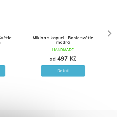
Next
větle
Mikina s kapucí - Basic světle
modrá
HANDMADE
497 Kč
od
Detail