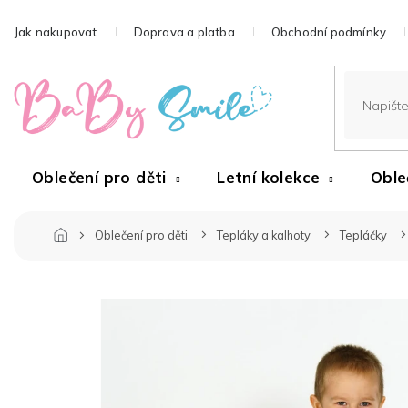
Přejít
na
Jak nakupovat
Doprava a platba
Obchodní podmínky
obsah
Oblečení pro děti
Letní kolekce
Oble
Oblečení pro děti
Tepláky a kalhoty
Tepláčky