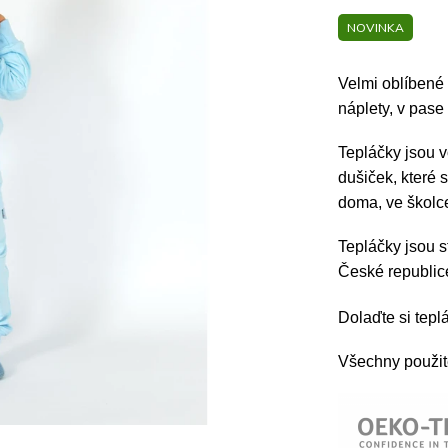
NOVINKA
Velmi oblíbené
náplety, v pase
Tepláčky jsou v
dušiček, které 
doma, ve školc
Tepláčky jsou s
České republi
Dolaďte si tep
Všechny použité 