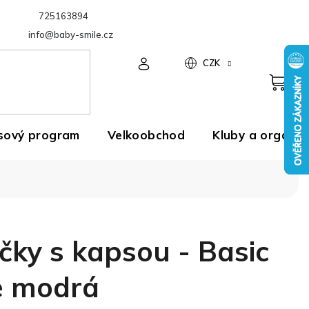
725163894
Velkoobchod
info@baby-smile.cz
CZK
sový program
Velkoobchod
Kluby a organiz
čky s kapsou - Basic
e modrá