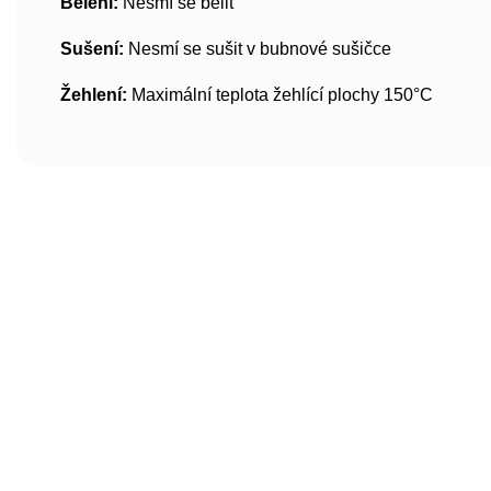
Bělení:
Nesmí se bělit
Sušení:
Nesmí se sušit v bubnové sušičce
Žehlení:
Maximální teplota žehlící plochy 150°C