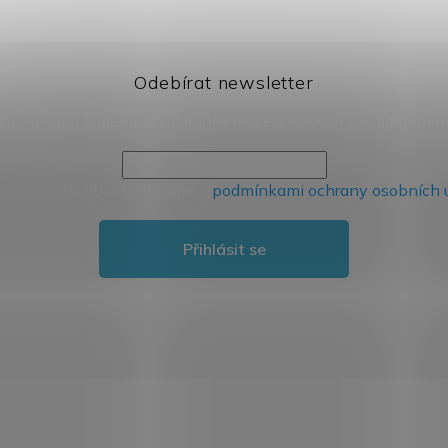
Odebírat newsletter
il a my vám budeme zasílat informace o nových produktech 
nutím na tlačítko souhlasíte s
podmínkami ochrany osobních 
Přihlásit se