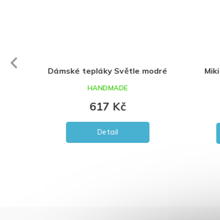
evious
Dámské tepláky Světle modré
Miki
HANDMADE
617 Kč
Detail