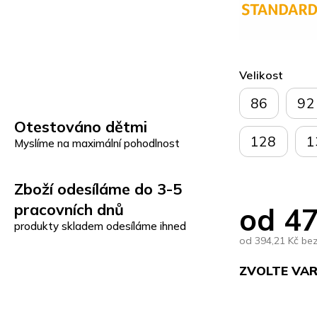
Velikost
86
92
Otestováno dětmi
128
1
Myslíme na maximální pohodlnost
Zboží odesíláme do 3-5
pracovních dnů
od
47
produkty skladem odesíláme ihned
od
394,21 Kč
be
ZVOLTE VA
Měrná
cena: