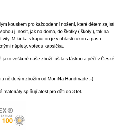
lým kouskem pro každodenní nošení, které dětem zajistí
ohou ji nosit, jak na doma, do školky ( školy ), tak na
ivity. Mikinka s kapucou je v oblasti rukou a pasu
nými náplety, vpředu kapsička.
ně jako veškeré naše zboží, ušita s láskou a péčí v České
inu některým zbožím od MoniNa Handmade :-)
materiály splňují atest pro děti do 3 let.