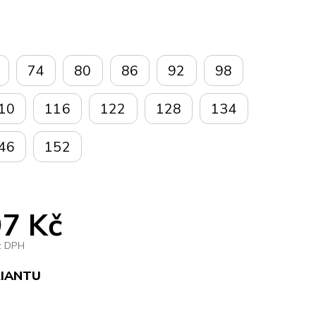
74
80
86
92
98
10
116
122
128
134
46
152
7 Kč
z DPH
RIANTU