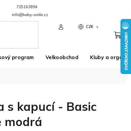
725163894
Velkoobchod
info@baby-smile.cz
CZK
sový program
Velkoobchod
Kluby a organiz
a s kapucí - Basic
e modrá