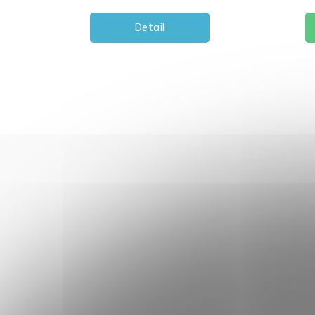
Detail
Do
Vložte svůj e-ma
Klik