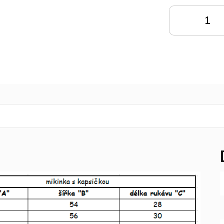
cena:
DO
KOŠÍKU
K