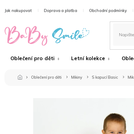
Přejít
na
Jak nakupovat
Doprava a platba
Obchodní podmínky
obsah
Oblečení pro děti
Letní kolekce
Oble
Oblečení pro děti
Mikiny
S kapucí Basic
Mik