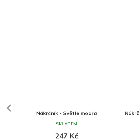
evious
Nákrčník - Světle modrá
Nákrčník zim
SKLADEM
SK
247 Kč
2