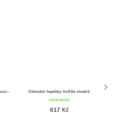
Next
Dámské tepláky Světle modré
Tepláčky B
HANDMADE
617 Kč
o