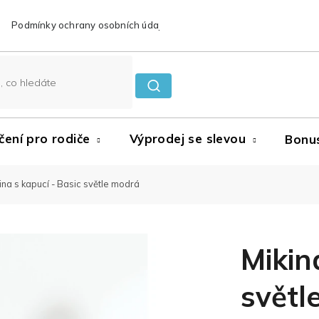
Podmínky ochrany osobních údajů
Reklamace a vrácení zboží
čení pro rodiče
Výprodej se slevou
Bonu
ina s kapucí - Basic světle modrá
Mikin
světl