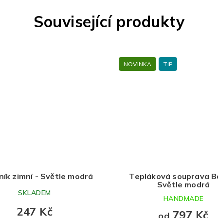
Související produkty
NOVINKA
TIP
ní - Světle modrá
Tepláková souprava Basic -
Světle modrá
LADEM
HANDMADE
47 Kč
797 Kč
od