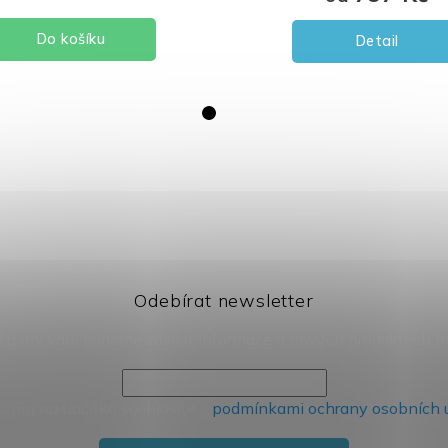
 košíku
Detail
Odebírat newsletter
il a my vám budeme zasílat informace o nových produktech 
nutím na tlačítko souhlasíte s
podmínkami ochrany osobních 