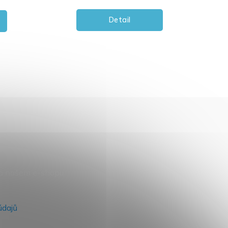
Detail
na našem e-shopu.
údajů