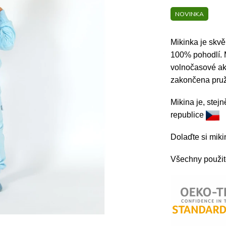
NOVINKA
Mikinka je skvě
100% pohodlí. M
volnočasové akt
zakončena pruž
Mikina je, stej
republice
Dolaďte si mik
Všechny použité 