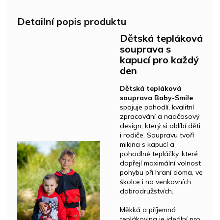
Detailní popis produktu
Dětská tepláková
souprava s
kapucí pro každý
den
Dětská tepláková
souprava Baby-Smile
spojuje pohodlí, kvalitní
zpracování a nadčasový
design, který si oblíbí děti
i rodiče. Soupravu tvoří
mikina s kapucí a
pohodlné tepláčky, které
dopřejí maximální volnost
pohybu při hraní doma, ve
školce i na venkovních
dobrodružstvích.
Měkká a příjemná
teplákovina je ideální pro