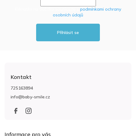
Kliknutím na tlačítko souhlasíte s
podmínkami ochrany
osobních údajů
Přihlásit se
Z
á
Kontakt
p
a
725163894
t
info
@
baby-smile.cz
í
Informace pro vás