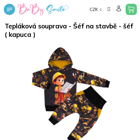
Přejít
CZK
na
obsah
Tepláková souprava - Šéf na stavbě - šéf
( kapuca )