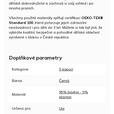
dětská dobrodružství a zachová si svůj vzhled i po
mnoha praních.
Všechny použité materiály splňují certifikaci
OEKO-TEX®
Standard 100
, která potvrzuje jejich zdravotní
nezávadnost i pro děti do 3 let. Můžete si tak být jisti, že
vybíráte kvalitní, bezpečné a pohodlné dětské oblečení
vyrobené s láskou v České republice.
Doplňkové parametry
Kategorie
:
S kapucí
Barva
:
Černá
95% bavlna - 5%
Materiál
:
elastan
Určeno pro
:
Uni