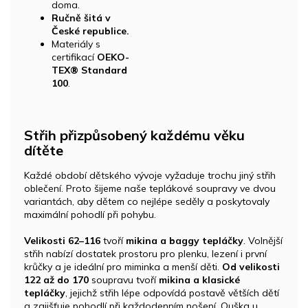
doma.
Ručně šitá v
České republice.
Materiály s
certifikací
OEKO-
TEX® Standard
100
.
Střih přizpůsobený každému věku
dítěte
Každé období dětského vývoje vyžaduje trochu jiný střih
oblečení. Proto šijeme naše teplákové soupravy ve dvou
variantách, aby dětem co nejlépe seděly a poskytovaly
maximální pohodlí při pohybu.
Velikosti 62–116
tvoří
mikina a baggy tepláčky
. Volnější
střih nabízí dostatek prostoru pro plenku, lezení i první
krůčky a je ideální pro miminka a menší děti.
Od velikosti
122 až do 170
soupravu tvoří
mikina a klasické
tepláčky
, jejichž střih lépe odpovídá postavě větších dětí
a zajišťuje pohodlí při každodenním nošení. Ouška u