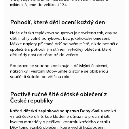
mikinek šijeme do velikosti 134.
Pohodlí, které děti ocení každý den
Naše dětská tepláková souprava je navržena tak, aby se
děti mohly volně pohybovat bez jakéhokoliv omezení.
Měkké náplety příjemně drží na svém místě, nikde netlačí a
společně s pohodlným střihem vytvářejí oblečení, které
děti rády nosí od rána až do večera.
Souprava se snadno kombinuje s dětskými čepicemi,
nákrčníky i vestami Baby-Smile a stane se oblíbenou
součástí šatníku po většinu roku.
Poctivě ručně šité dětské oblečení z
České republiky
Každá
dětská tepláková souprava Baby-Smile
vzniká
v naší české dílně, kde klademe důraz na precizní šití,
kvalitní materiály a pečlivou kontrolu každého detailu.
Díky tomu vzniká oblečení, které vydrží každodenní