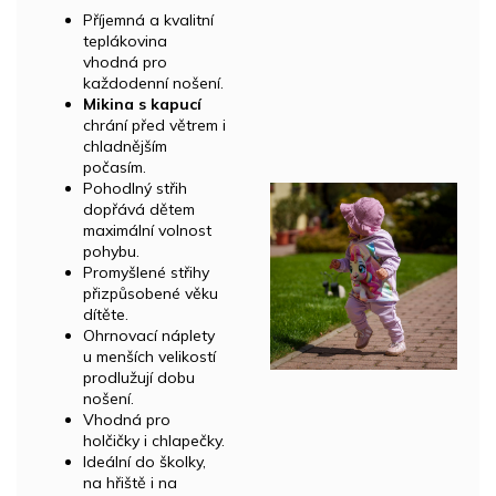
Příjemná a kvalitní
teplákovina
vhodná pro
každodenní nošení.
Mikina s kapucí
chrání před větrem i
chladnějším
počasím.
Pohodlný střih
dopřává dětem
maximální volnost
pohybu.
Promyšlené střihy
přizpůsobené věku
dítěte.
Ohrnovací náplety
u menších velikostí
prodlužují dobu
nošení.
Vhodná pro
holčičky i chlapečky.
Ideální do školky,
na hřiště i na