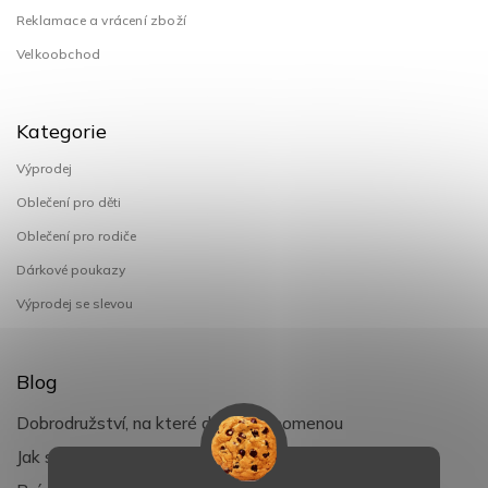
Reklamace a vrácení zboží
Velkoobchod
Kategorie
Výprodej
Oblečení pro děti
Oblečení pro rodiče
Dárkové poukazy
Výprodej se slevou
Blog
Dobrodružství, na které děti nezapomenou
Jak si užít léto s dětmi naplno