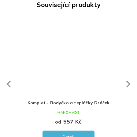
Související produkty
Next
revious
Komplet - Bodyčko a tepláčky Dráček
Koje
HANDMADE
557 Kč
od