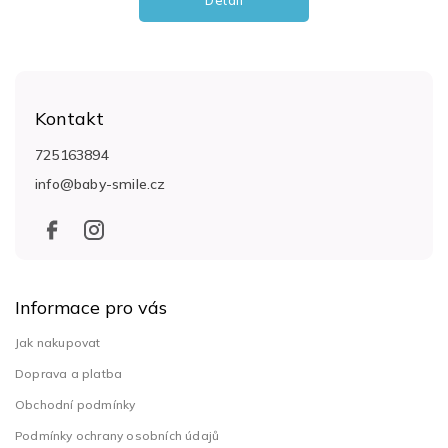
Detail
Z
á
Kontakt
p
a
725163894
t
info
@
baby-smile.cz
í
Informace pro vás
Jak nakupovat
Doprava a platba
Obchodní podmínky
Podmínky ochrany osobních údajů