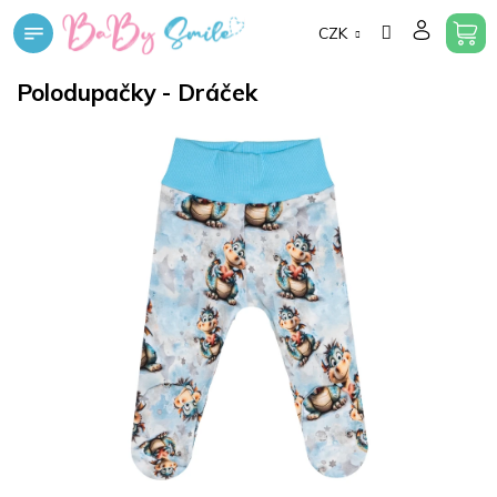
Přejít
CZK
na
obsah
Polodupačky - Dráček