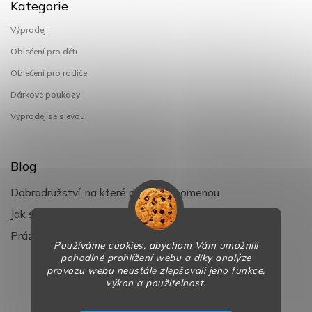
Kategorie
Výprodej
Oblečení pro děti
Oblečení pro rodiče
Dárkové poukazy
Výprodej se slevou
Blog
Dobrodružství, na které děti nezapomenou
Jak si užít léto s dětmi naplno
Prázdniny klepou na dveře
Používáme cookies, abychom Vám umožnili
pohodlné prohlížení webu a díky analýze
provozu webu neustále zlepšovali jeho funkce,
výkon a použitelnost.
Copyright 2026
BaBy-smile.cz
. Všechna práva vyhrazena.
Design
Shoptak.cz
| Platforma
Shoptet