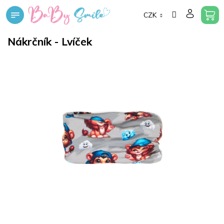
Přejít
CZK
na
obsah
Nákrčník - Lvíček