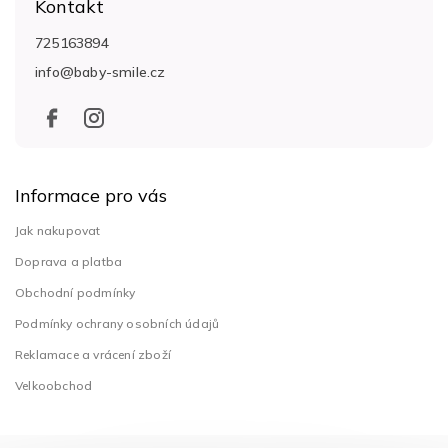
Kontakt
p
a
725163894
t
info
@
baby-smile.cz
í
Informace pro vás
Jak nakupovat
Doprava a platba
Obchodní podmínky
Podmínky ochrany osobních údajů
Reklamace a vrácení zboží
Velkoobchod