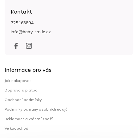
á
Kontakt
p
a
725163894
t
info
@
baby-smile.cz
í
Informace pro vás
Jak nakupovat
Doprava a platba
Obchodní podmínky
Podmínky ochrany osobních údajů
Reklamace a vrácení zboží
Velkoobchod