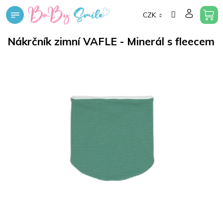
Přejít
CZK
na
obsah
Nákrčník zimní VAFLE - Minerál s fleecem