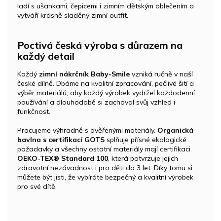
ladí s ušankami, čepicemi i zimním dětským oblečením a
vytváří krásně sladěný zimní outfit.
Poctivá česká výroba s důrazem na
každý detail
Každý
zimní nákrčník Baby-Smile
vzniká ručně v naší
české dílně. Dbáme na kvalitní zpracování, pečlivé šití a
výběr materiálů, aby každý výrobek vydržel každodenní
používání a dlouhodobě si zachoval svůj vzhled i
funkčnost.
Pracujeme výhradně s ověřenými materiály.
Organická
bavlna s certifikací GOTS
splňuje přísné ekologické
požadavky a všechny ostatní materiály mají certifikaci
OEKO-TEX® Standard 100
, která potvrzuje jejich
zdravotní nezávadnost i pro děti do 3 let. Díky tomu si
můžete být jisti, že vybíráte bezpečný a kvalitní výrobek
pro své dítě.