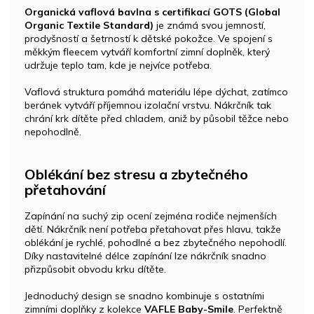
Organická vaflová bavlna s certifikací GOTS (Global
Organic Textile Standard)
je známá svou jemností,
prodyšností a šetrností k dětské pokožce. Ve spojení s
měkkým fleecem vytváří komfortní zimní doplněk, který
udržuje teplo tam, kde je nejvíce potřeba.
Vaflová struktura pomáhá materiálu lépe dýchat, zatímco
beránek vytváří příjemnou izolační vrstvu. Nákrčník tak
chrání krk dítěte před chladem, aniž by působil těžce nebo
nepohodlně.
Oblékání bez stresu a zbytečného
přetahování
Zapínání na suchý zip ocení zejména rodiče nejmenších
dětí. Nákrčník není potřeba přetahovat přes hlavu, takže
oblékání je rychlé, pohodlné a bez zbytečného nepohodlí.
Díky nastavitelné délce zapínání lze nákrčník snadno
přizpůsobit obvodu krku dítěte.
Jednoduchý design se snadno kombinuje s ostatními
zimními doplňky z kolekce
VAFLE Baby-Smile
. Perfektně