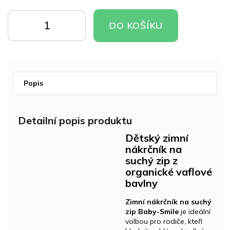
Měrná
cena:
DO
DO
DO KOŠÍKU
KOŠÍKU
KOŠÍKU
Popis
Detailní popis produktu
Dětský zimní
nákrčník na
suchý zip z
organické vaflové
bavlny
Zimní nákrčník na suchý
zip Baby-Smile
je ideální
volbou pro rodiče, kteří