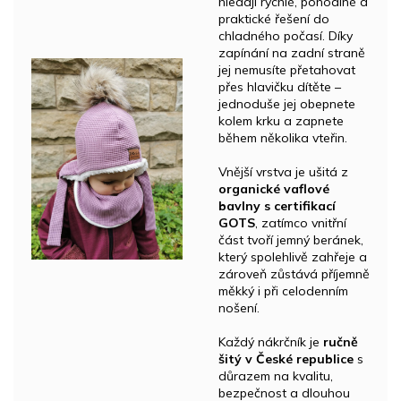
hledají rychlé, pohodlné a
praktické řešení do
chladného počasí. Díky
zapínání na zadní straně
jej nemusíte přetahovat
přes hlavičku dítěte –
jednoduše jej obepnete
kolem krku a zapnete
během několika vteřin.
Vnější vrstva je ušitá z
organické vaflové
bavlny s certifikací
GOTS
, zatímco vnitřní
část tvoří jemný beránek,
který spolehlivě zahřeje a
zároveň zůstává příjemně
měkký i při celodenním
nošení.
Každý nákrčník je
ručně
šitý v České republice
s
důrazem na kvalitu,
bezpečnost a dlouhou