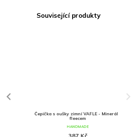
Související produkty
Next
revious
ětle
Čepička s oušky zimní VAFLE - Minerál s
fleecem
HANDMADE
387 Kč