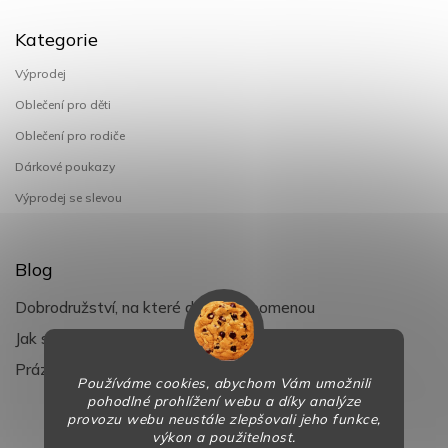
Kategorie
Výprodej
Oblečení pro děti
Oblečení pro rodiče
Dárkové poukazy
Výprodej se slevou
Blog
Dobrodružství, na které děti nezapomenou
Jak si užít léto s dětmi naplno
Prázdniny klepou na dveře
Používáme cookies, abychom Vám umožnili
pohodlné prohlížení webu a díky analýze
provozu webu neustále zlepšovali jeho funkce,
výkon a použitelnost.
Copyright 2026
BaBy-smile.cz
. Všechna práva vyhrazena.