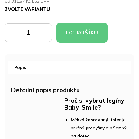
od
311,57 Kč
bez DPH
ZVOLTE VARIANTU
Měrná
cena:
DO
DO
DO KOŠÍKU
KOŠÍKU
KOŠÍKU
Popis
Detailní popis produktu
Proč si vybrat legíny
Baby-Smile?
Měkký žebrovaný úplet
je
pružný, prodyšný a příjemný
na dotek.