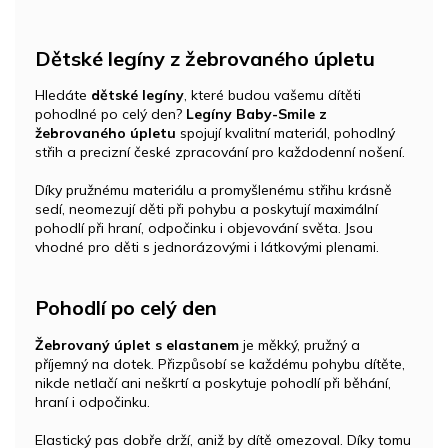
Dětské legíny z žebrovaného úpletu
Hledáte
dětské legíny
, které budou vašemu dítěti
pohodlné po celý den?
Legíny Baby-Smile z
žebrovaného úpletu
spojují kvalitní materiál, pohodlný
střih a precizní české zpracování pro každodenní nošení.
Díky pružnému materiálu a promyšlenému střihu krásně
sedí, neomezují děti při pohybu a poskytují maximální
pohodlí při hraní, odpočinku i objevování světa. Jsou
vhodné pro děti s jednorázovými i látkovými plenami.
Pohodlí po celý den
Žebrovaný úplet s elastanem
je měkký, pružný a
příjemný na dotek. Přizpůsobí se každému pohybu dítěte,
nikde netlačí ani neškrtí a poskytuje pohodlí při běhání,
hraní i odpočinku.
Elastický pas dobře drží, aniž by dítě omezoval. Díky tomu