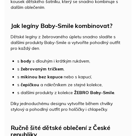
kousek dětského šatníku, který se snadno kombinuje s
dalším oblečením.
Jak legíny Baby-Smile kombinovat?
Dětské legíny z žebrovaného úpletu snadno sladíte s
dalšími produkty Baby-Smile a vytvoříte pohodlný outfit
pro každý den.
s
body
s dlouhým i krátkým rukávem,
s
žebrovaným tričkem
,
s
mikinou bez kapuce
nebo s kapucí,
s
čepičkou
a nákrčníkem ze stejné kolekce,
s dalšími produkty z kolekce
ŽEBRO Baby-Smile
.
Díky jednoduchému designu vytvoříte během chvilky
stylový a pohodlný outfit pro holčičky i chlapečky.
Ručně šité dětské oblečení z České
republiky