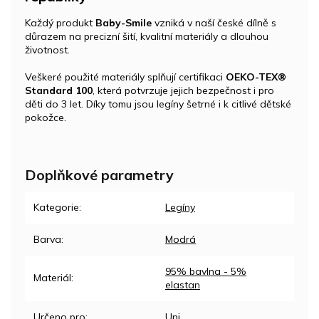
Každý produkt
Baby-Smile
vzniká v naší české dílně s
důrazem na precizní šití, kvalitní materiály a dlouhou
životnost.
Veškeré použité materiály splňují certifikaci
OEKO-TEX®
Standard 100
, která potvrzuje jejich bezpečnost i pro
děti do 3 let. Díky tomu jsou legíny šetrné i k citlivé dětské
pokožce.
Doplňkové parametry
Kategorie
:
Legíny
Barva
:
Modrá
95% bavlna - 5%
Materiál
:
elastan
Určeno pro
:
Uni