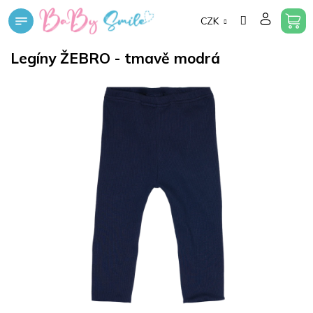
Přejít
CZK
na
obsah
Legíny ŽEBRO - tmavě modrá