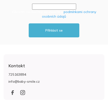
Kliknutím na tlačítko souhlasíte s
podmínkami ochrany
osobních údajů
Přihlásit se
Z
á
Kontakt
p
a
725163894
t
info
@
baby-smile.cz
í