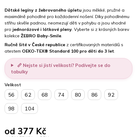
Dětské legíny z žebrovaného úpletu
jsou měkké, pružné a
maximálně pohodlné pro každodenní nošení. Díky pohodlnému
střihu skvěle padnou, neomezují děti v pohybu a jsou vhodné
pro
jednorázové i látkové pleny
. Vyberte si z krásných barev
kolekce
ŽEBRO Baby-Smile
.
Ručně šité v České republice
z certifikovaných materiálů s
atestem
OEKO-TEX® Standard 100 pro děti do 3 let
.
📏 Nejste si jistí velikostí? Podívejte se do
tabulky
Velikost
56
62
68
74
80
86
92
98
104
od
377 Kč