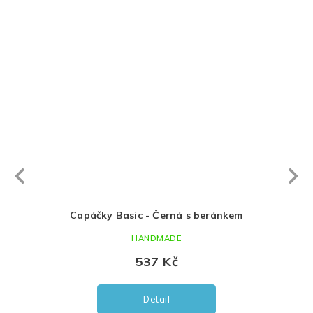
Next
revious
 modrá
Capáčky Basic - Černá s beránkem
HANDMADE
537 Kč
Detail