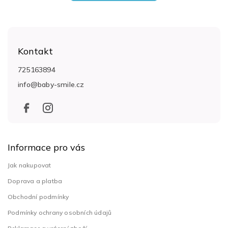
Z
á
Kontakt
p
a
725163894
t
info
@
baby-smile.cz
í
Informace pro vás
Jak nakupovat
Doprava a platba
Obchodní podmínky
Podmínky ochrany osobních údajů