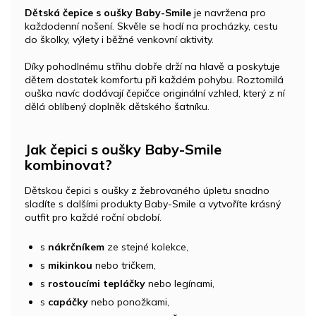
Dětská čepice s oušky Baby-Smile
je navržena pro
každodenní nošení. Skvěle se hodí na procházky, cestu
do školky, výlety i běžné venkovní aktivity.
Díky pohodlnému střihu dobře drží na hlavě a poskytuje
dětem dostatek komfortu při každém pohybu. Roztomilá
ouška navíc dodávají čepičce originální vzhled, který z ní
dělá oblíbený doplněk dětského šatníku.
Jak čepici s oušky Baby-Smile
kombinovat?
Dětskou čepici s oušky z žebrovaného úpletu snadno
sladíte s dalšími produkty Baby-Smile a vytvoříte krásný
outfit pro každé roční období.
s
nákrčníkem
ze stejné kolekce,
s
mikinkou
nebo tričkem,
s
rostoucími tepláčky
nebo legínami,
s
capáčky
nebo ponožkami,