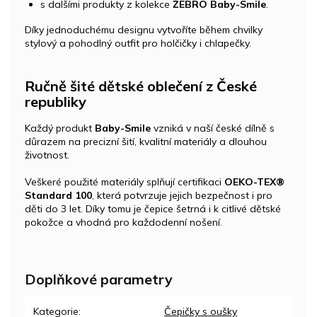
s dalšími produkty z kolekce
ŽEBRO Baby-Smile
.
Díky jednoduchému designu vytvoříte během chvilky
stylový a pohodlný outfit pro holčičky i chlapečky.
Ručně šité dětské oblečení z České
republiky
Každý produkt
Baby-Smile
vzniká v naší české dílně s
důrazem na precizní šití, kvalitní materiály a dlouhou
životnost.
Veškeré použité materiály splňují certifikaci
OEKO-TEX®
Standard 100
, která potvrzuje jejich bezpečnost i pro
děti do 3 let. Díky tomu je čepice šetrná i k citlivé dětské
pokožce a vhodná pro každodenní nošení.
Doplňkové parametry
Kategorie
:
Čepičky s oušky