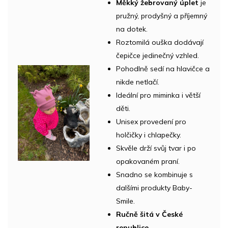
Měkký žebrovaný úplet
je
pružný, prodyšný a příjemný
na dotek.
Roztomilá ouška dodávají
čepičce jedinečný vzhled.
Pohodlně sedí na hlavičce a
nikde netlačí.
Ideální pro miminka i větší
děti.
Unisex provedení pro
holčičky i chlapečky.
Skvěle drží svůj tvar i po
opakovaném praní.
Snadno se kombinuje s
dalšími produkty Baby-
Smile.
Ručně šitá v České
republice.