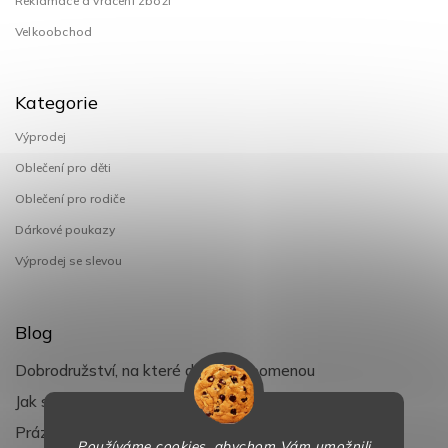
Reklamace a vrácení zboží
Velkoobchod
Kategorie
Výprodej
Oblečení pro děti
Oblečení pro rodiče
Dárkové poukazy
Výprodej se slevou
Blog
Dobrodružství, na které děti nezapomenou
Jak si užít léto s dětmi naplno
Prázdniny klepou na dveře
Používáme cookies, abychom Vám umožnili