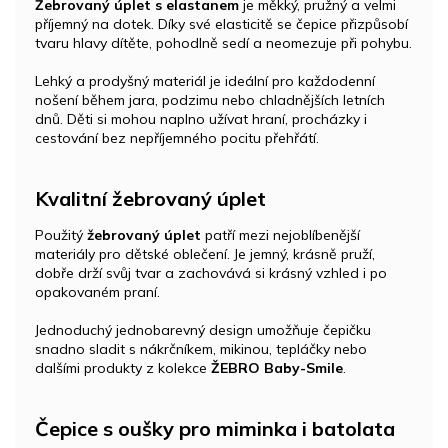
Žebrovaný úplet s elastanem
je měkký, pružný a velmi
příjemný na dotek. Díky své elasticitě se čepice přizpůsobí
tvaru hlavy dítěte, pohodlně sedí a neomezuje při pohybu.
Lehký a prodyšný materiál je ideální pro každodenní
nošení během jara, podzimu nebo chladnějších letních
dnů. Děti si mohou naplno užívat hraní, procházky i
cestování bez nepříjemného pocitu přehřátí.
Kvalitní žebrovaný úplet
Použitý
žebrovaný úplet
patří mezi nejoblíbenější
materiály pro dětské oblečení. Je jemný, krásně pruží,
dobře drží svůj tvar a zachovává si krásný vzhled i po
opakovaném praní.
Jednoduchý jednobarevný design umožňuje čepičku
snadno sladit s nákrčníkem, mikinou, tepláčky nebo
dalšími produkty z kolekce
ŽEBRO Baby-Smile
.
Čepice s oušky pro miminka i batolata