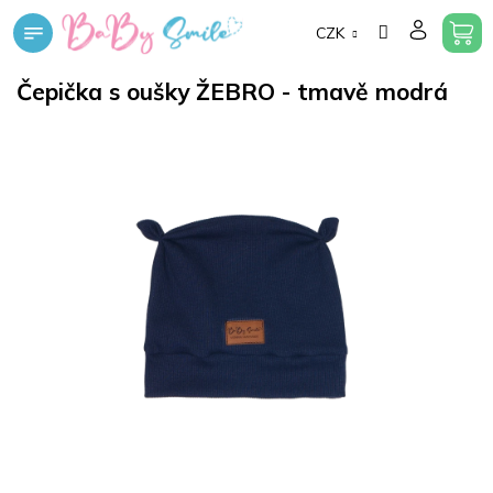
Přejít
CZK
na
obsah
Čepička s oušky ŽEBRO - tmavě modrá