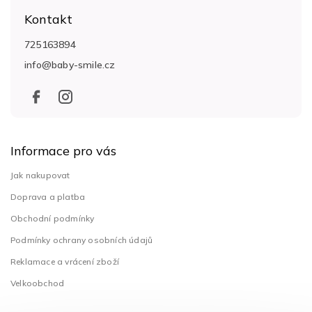
á
Kontakt
p
a
725163894
t
info
@
baby-smile.cz
í
Informace pro vás
Jak nakupovat
Doprava a platba
Obchodní podmínky
Podmínky ochrany osobních údajů
Reklamace a vrácení zboží
Velkoobchod