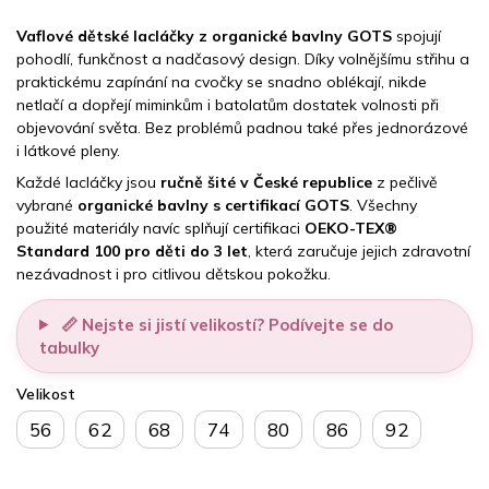
Vaflové dětské lacláčky z organické bavlny GOTS
spojují
pohodlí, funkčnost a nadčasový design. Díky volnějšímu střihu a
praktickému zapínání na cvočky se snadno oblékají, nikde
netlačí a dopřejí miminkům i batolatům dostatek volnosti při
objevování světa. Bez problémů padnou také přes jednorázové
i látkové pleny.
Každé lacláčky jsou
ručně šité v České republice
z pečlivě
vybrané
organické bavlny s certifikací GOTS
. Všechny
použité materiály navíc splňují certifikaci
OEKO-TEX®
Standard 100 pro děti do 3 let
, která zaručuje jejich zdravotní
nezávadnost i pro citlivou dětskou pokožku.
📏 Nejste si jistí velikostí? Podívejte se do
tabulky
Velikost
56
62
68
74
80
86
92