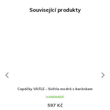
Související produkty
Next
revious
eecem
Capáčky VAFLE - Světle modrá s beránkem
Čep
HANDMADE
597 Kč