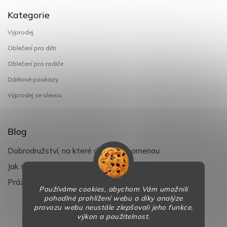
Kategorie
Výprodej
Oblečení pro děti
Oblečení pro rodiče
Dárkové poukazy
Výprodej se slevou
Blog
Dobrodružství, na které děti nezapomenou
Jak si užít léto s dětmi naplno
Prázdniny klepou na dveře
Používáme cookies, abychom Vám umožnili
pohodlné prohlížení webu a díky analýze
provozu webu neustále zlepšovali jeho funkce,
výkon a použitelnost.
Copyright 2026
BaBy-smile.cz
. Všechna práva vyhrazena.