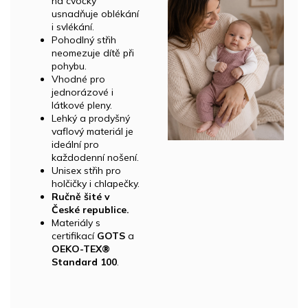
na cvočky
usnadňuje oblékání
i svlékání.
Pohodlný střih
neomezuje dítě při
pohybu.
Vhodné pro
jednorázové i
látkové pleny.
Lehký a prodyšný
vaflový materiál je
ideální pro
každodenní nošení.
Unisex střih pro
holčičky i chlapečky.
Ručně šité v
České republice.
Materiály s
certifikací
GOTS
a
OEKO-TEX®
Standard 100
.