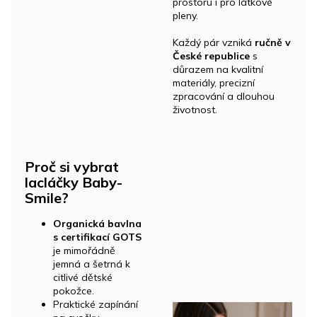
prostoru i pro látkové
pleny.
Každý pár vzniká
ručně v
České republice
s
důrazem na kvalitní
materiály, precizní
zpracování a dlouhou
životnost.
Proč si vybrat
lacláčky Baby-
Smile?
Organická bavlna
s certifikací GOTS
je mimořádně
jemná a šetrná k
citlivé dětské
pokožce.
Praktické zapínání