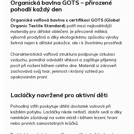
Organická bavlna GOTS – přirozené
pohodlí každý den
Organická vaflová bavlna s certifikací GOTS (Global
Organic Textile Standard)
patří mezi nejkvalitnější
materiály pro dětské oblečení. Je přirozeně měkká,
výborně prodyšná a díky ekologickému způsobu výroby
šetrná nejen k dětské pokožce, ale i k životnímu prostředí.
Charakteristická vaflová struktura podporuje cirkulaci
vzduchu, pomáhá odvádět vlhkost a zajišťuje příjemný
pocit při nošení během celého dne. Materiál si zároveň
zachovává svůj tvar, jemnost i krásný vzhled po
opakovaném praní.
Lacláčky navržené pro aktivní děti
Pohodlný střih poskytuje dítěti dostatek volnosti při
každém pohybu. Lacláčky nikde netlačí, dobře sedí a díky
ramínkům zůstávají na svém místě i během lezení, hraní
nebo prvních samostatných krůčků.