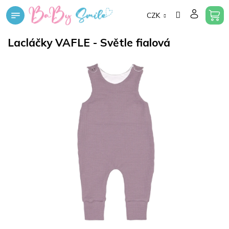
Přejít
CZK
na
obsah
Lacláčky VAFLE - Světle fialová