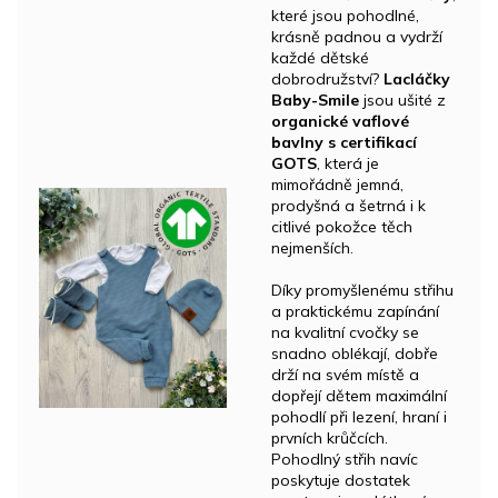
které jsou pohodlné,
krásně padnou a vydrží
každé dětské
dobrodružství?
Lacláčky
Baby-Smile
jsou ušité z
organické vaflové
bavlny s certifikací
GOTS
, která je
mimořádně jemná,
prodyšná a šetrná i k
citlivé pokožce těch
nejmenších.
Díky promyšlenému střihu
a praktickému zapínání
na kvalitní cvočky se
snadno oblékají, dobře
drží na svém místě a
dopřejí dětem maximální
pohodlí při lezení, hraní i
prvních krůčcích.
Pohodlný střih navíc
poskytuje dostatek