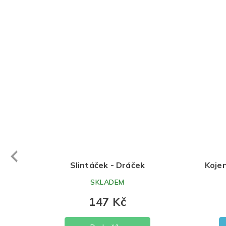
evious
áčky
Slintáček - Dráček
Koje
SKLADEM
147 Kč