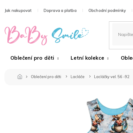
Přejít
na
Jak nakupovat
Doprava a platba
Obchodní podmínky
obsah
Oblečení pro děti
Letní kolekce
Oble
Oblečení pro děti
Lacláče
Lacláčky vel. 56 -92