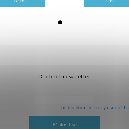
Detail
Detail
Odebírat newsletter
il a my vám budeme zasílat informace o nových produktech 
nutím na tlačítko souhlasíte s
podmínkami ochrany osobních 
Přihlásit se