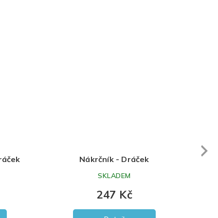
Next
ráček
Nákrčník - Dráček
SKLADEM
247 Kč