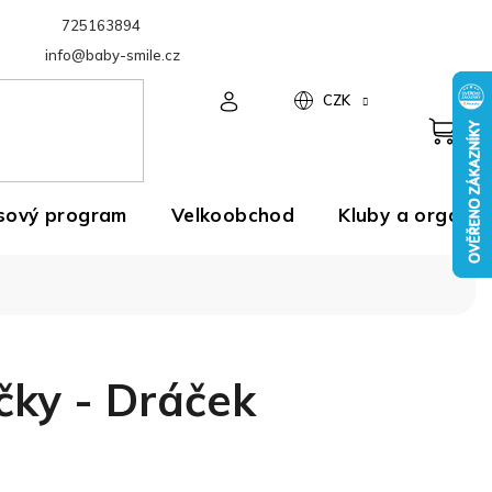
725163894
Velkoobchod
info@baby-smile.cz
CZK
sový program
Velkoobchod
Kluby a organiz
čky - Dráček