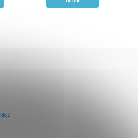
Detail
na našem e-shopu.
údajů