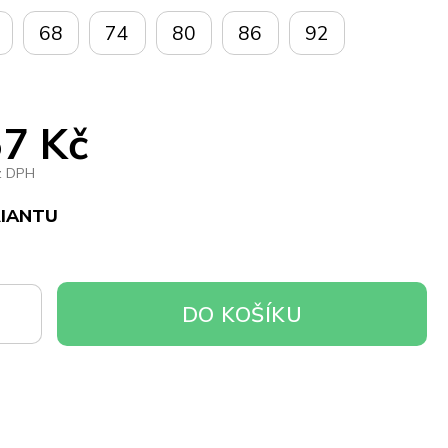
68
74
80
86
92
7 Kč
z DPH
RIANTU
DO
DO KOŠÍKU
OŠÍKU