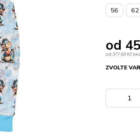
56
62
od
45
od
377,69 Kč
be
ZVOLTE VA
Měrná
cena:
DO
KOŠÍKU
K