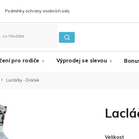
Podmínky ochrany osobních údajů
Reklamace a vrácení zboží
čení pro rodiče
Výprodej se slevou
Bonu
Lacláčky - Dráček
Laclá
Velikost