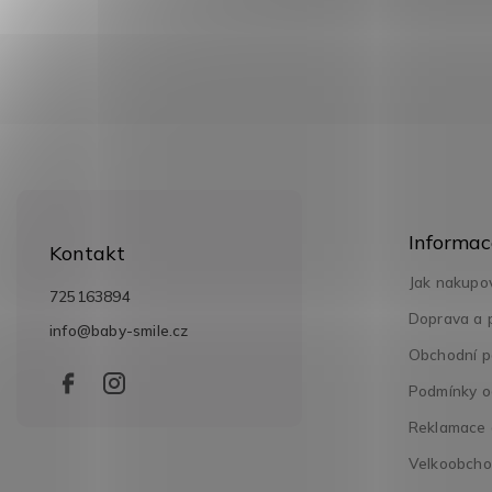
Z
á
Informac
p
Kontakt
a
Jak nakupo
t
725163894
í
Doprava a 
info
@
baby-smile.cz
Obchodní p
Podmínky o
Reklamace a
Velkoobch