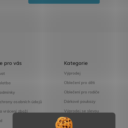
Přeskočit
e pro vás
Kategorie
kategorie
Výprodej
vat
Oblečení pro děti
platba
Oblečení pro rodiče
odmínky
Dárkové poukazy
chrany osobních údajů
Výprodej se slevou
 vrácení zboží
od