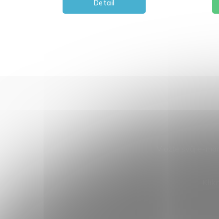
Detail
Vložte svůj e-ma
Klik