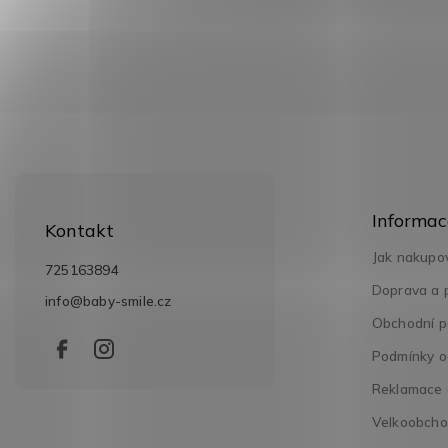
Z
á
Informac
p
Kontakt
a
Jak nakupo
t
725163894
í
Doprava a 
info
@
baby-smile.cz
Obchodní p
Podmínky o
Reklamace a
Velkoobch