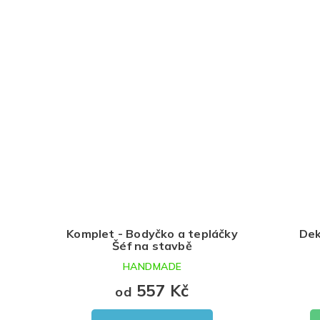
Komplet - Bodyčko a tepláčky
Dek
Šéf na stavbě
HANDMADE
557 Kč
od