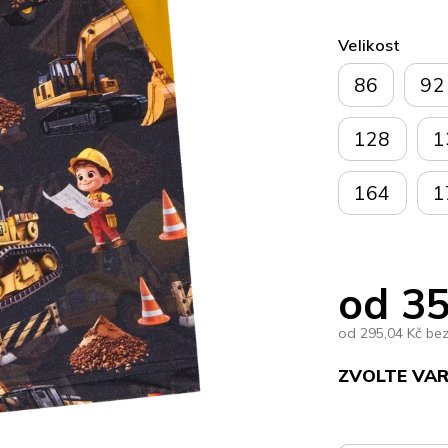
Velikost
86
92
128
1
164
1
od
35
od
295,04 Kč
be
ZVOLTE VA
Měrná
cena: