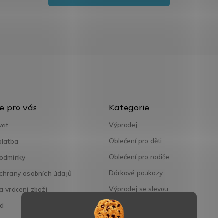
Přeskočit
e pro vás
Kategorie
kategorie
Výprodej
vat
Oblečení pro děti
platba
Oblečení pro rodiče
odmínky
Dárkové poukazy
chrany osobních údajů
Výprodej se slevou
 vrácení zboží
od