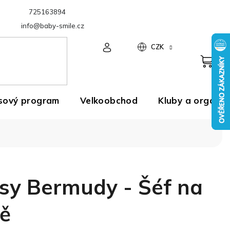
725163894
Velkoobchod
info@baby-smile.cz
CZK
sový program
Velkoobchod
Kluby a organiz
sy Bermudy - Šéf na
ě