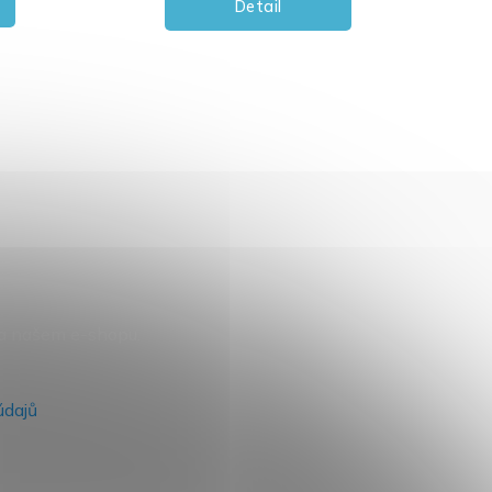
Detail
na našem e-shopu.
údajů