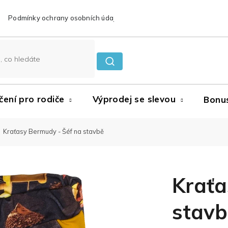
Podmínky ochrany osobních údajů
Reklamace a vrácení zboží
čení pro rodiče
Výprodej se slevou
Bonu
Kraťasy Bermudy - Šéf na stavbě
Kraťa
stavb