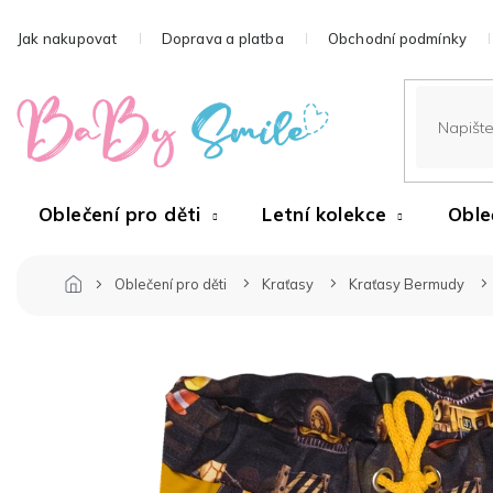
Přejít
na
Jak nakupovat
Doprava a platba
Obchodní podmínky
obsah
Oblečení pro děti
Letní kolekce
Oble
Oblečení pro děti
Kraťasy
Kraťasy Bermudy