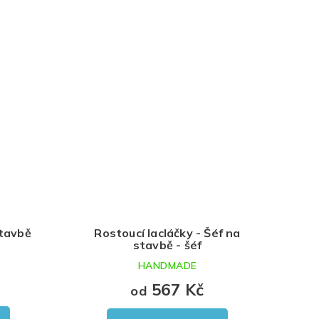
stavbě
Rostoucí lacláčky - Šéf na
stavbě - šéf
HANDMADE
567 Kč
od