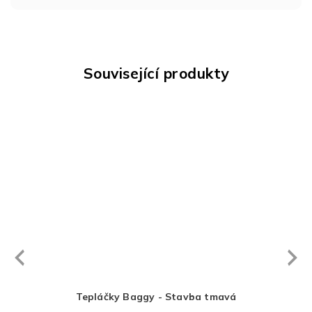
Související produkty
Next
revious
vá
Tepláčky Baggy - Stavba tmavá
Teplá