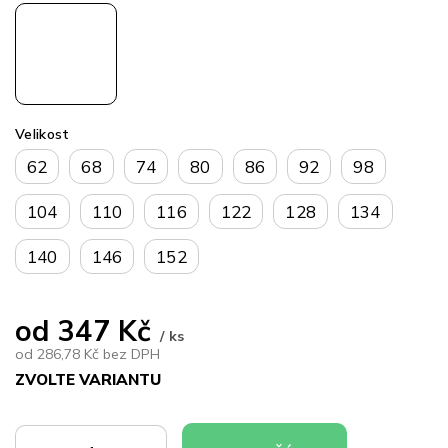
Velikost
62
68
74
80
86
92
98
104
110
116
122
128
134
140
146
152
od
347 Kč
/ ks
od
286,78 Kč
bez DPH
ZVOLTE VARIANTU
Měrná
cena: