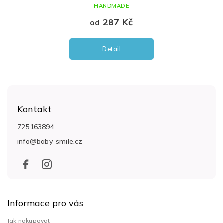
HANDMADE
287 Kč
od
Detail
Z
á
Kontakt
p
a
725163894
t
info
@
baby-smile.cz
í
Informace pro vás
Jak nakupovat