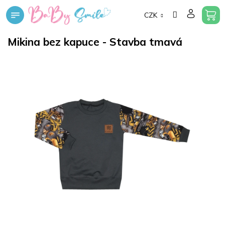
Přejít
CZK
na
obsah
Mikina bez kapuce - Stavba tmavá