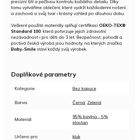
precizní šití a pečlivou kontrolu každého detailu. Díky
tomu vytváříme oblečení, které vydrží každodenní nošení
a zachová si svůj tvar i krásný vzhled po dlouhou dobu.
Veškeré použité materiály splňují certifikaci
OEKO-TEX®
Standard 100
, která potvrzuje jejich zdravotní
nezávadnost i pro děti do 3 let. Bezpečnost, pohodlí a
poctivá česká výroba jsou hodnoty, na kterých značka
Baby-Smile
staví každý svůj výrobek.
Doplňkové parametry
Kategorie
:
Bez kapuce
Barva
:
Černá
,
Zelená
95% bavlna - 5%
Materiál
:
elastan
Určeno pro
:
kluk