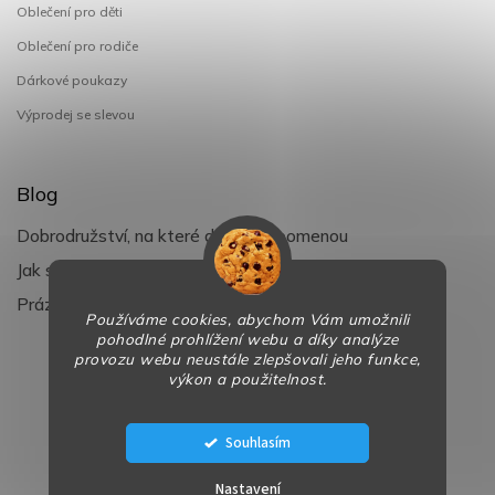
Oblečení pro děti
Oblečení pro rodiče
Dárkové poukazy
Výprodej se slevou
Blog
Dobrodružství, na které děti nezapomenou
Jak si užít léto s dětmi naplno
Prázdniny klepou na dveře
Používáme cookies, abychom Vám umožnili
pohodlné prohlížení webu a díky analýze
provozu webu neustále zlepšovali jeho funkce,
výkon a použitelnost.
Copyright 2026
BaBy-smile.cz
. Všechna práva vyhrazena.
Design
Shoptak.cz
| Platforma
Shoptet
Souhlasím
Nastavení