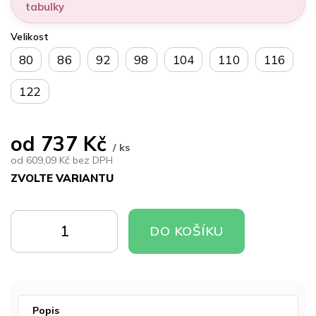
tabulky
Velikost
80
86
92
98
104
110
116
122
od
737 Kč
/ ks
od
609,09 Kč
bez DPH
ZVOLTE VARIANTU
Měrná
cena:
DO
DO
DO KOŠÍKU
KOŠÍKU
KOŠÍKU
Popis