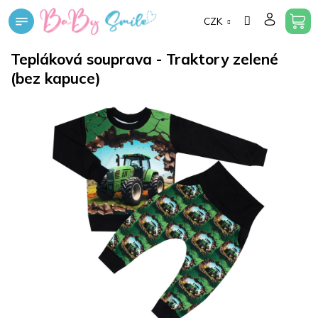
Přejít
CZK
na
obsah
Tepláková souprava - Traktory zelené
(bez kapuce)