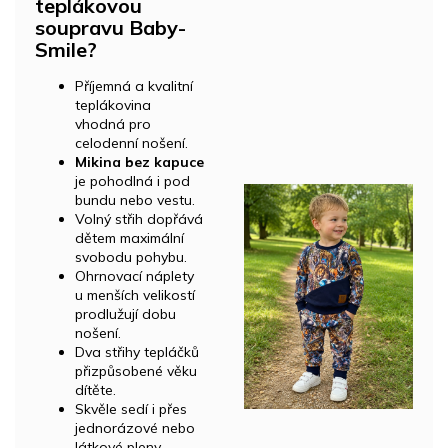
teplákovou
soupravu Baby-
Smile?
Příjemná a kvalitní
teplákovina
vhodná pro
celodenní nošení.
Mikina bez kapuce
je pohodlná i pod
bundu nebo vestu.
Volný střih dopřává
dětem maximální
svobodu pohybu.
Ohrnovací náplety
u menších velikostí
prodlužují dobu
nošení.
Dva střihy tepláčků
přizpůsobené věku
dítěte.
Skvěle sedí i přes
jednorázové nebo
látkové pleny.