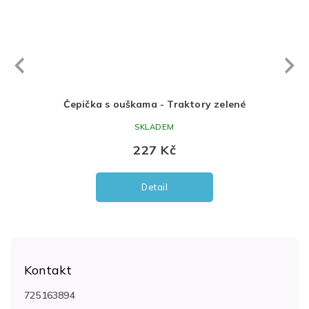
Next
revious
elené
Čepička s ouškama - Traktory zelené
SKLADEM
227 Kč
Detail
Z
á
Kontakt
p
a
725163894
t