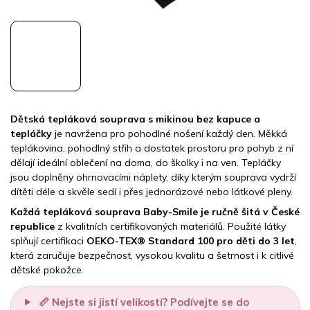
Dětská tepláková souprava s mikinou bez kapuce a
tepláčky
je navržena pro pohodlné nošení každý den. Měkká
teplákovina, pohodlný střih a dostatek prostoru pro pohyb z ní
dělají ideální oblečení na doma, do školky i na ven. Tepláčky
jsou doplněny ohrnovacími náplety, díky kterým souprava vydrží
dítěti déle a skvěle sedí i přes jednorázové nebo látkové pleny.
Každá tepláková souprava Baby-Smile je ručně šitá v České
republice
z kvalitních certifikovaných materiálů. Použité látky
splňují certifikaci
OEKO-TEX® Standard 100 pro děti do 3 let
,
která zaručuje bezpečnost, vysokou kvalitu a šetrnost i k citlivé
dětské pokožce.
📏 Nejste si jistí velikostí? Podívejte se do