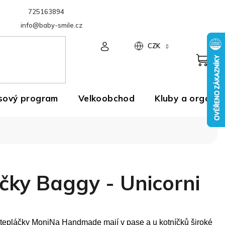
725163894
Velkoobchod
info@baby-smile.cz
CZK
sový program
Velkoobchod
Kluby a organiz
čky Baggy - Unicorni
 tepláčky MoniNa Handmade mají v pase a u kotníčků široké