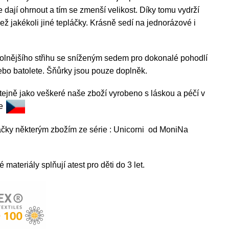
e dají ohrnout a tím se zmenší velikost. Díky tomu vydrží
 jakékoli jiné tepláčky. Krásně sedí na jednorázové i
volnějšího střihu se sníženým sedem pro dokonalé pohodlí
bo batolete. Šňůrky jsou pouze doplněk.
tejně jako veškeré naše zboží vyrobeno s láskou a péčí v
ce
láčky některým zbožím ze série : Unicorni od MoniNa
materiály splňují atest pro děti do 3 let.