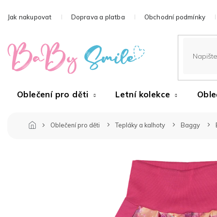
Přejít
na
Jak nakupovat
Doprava a platba
Obchodní podmínky
obsah
Oblečení pro děti
Letní kolekce
Oble
Oblečení pro děti
Tepláky a kalhoty
Baggy