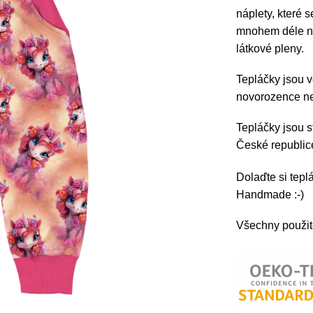
náplety, které s
mnohem déle než
látkové pleny.
Tepláčky jsou 
novorozence ne
Tepláčky jsou s
České republi
Dolaďte si tep
Handmade :-)
Všechny použité 