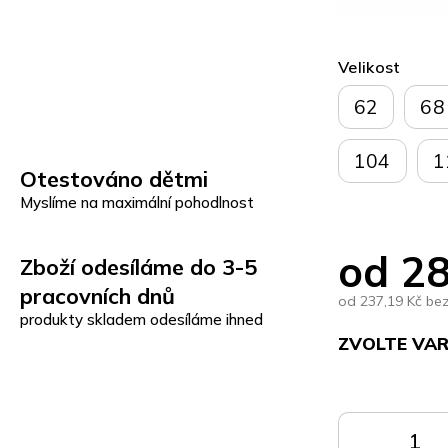
Velikost
62
68
104
1
Otestováno dětmi
Myslíme na maximální pohodlnost
od
28
Zboží odesíláme do 3-5
pracovních dnů
od
237,19 Kč
be
produkty skladem odesíláme ihned
ZVOLTE VA
Měrná
cena:
DO