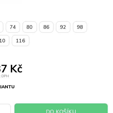
74
80
86
92
98
10
116
7 Kč
z DPH
RIANTU
DO
DO KOŠÍKU