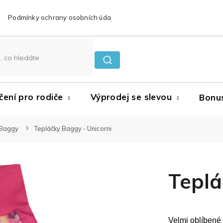
Podmínky ochrany osobních údajů
Reklamace a vrácení zboží
čení pro rodiče
Výprodej se slevou
Bonu
Baggy
Tepláčky Baggy - Unicorni
Teplá
Velmi oblíbené