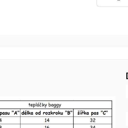
KOŠÍKU
K