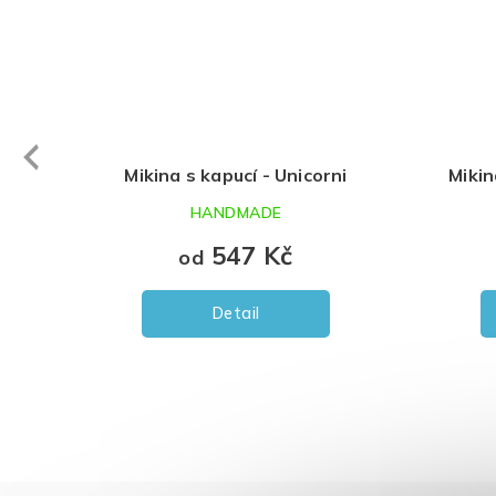
evious
Mikina s kapucí - Unicorni
Mikin
HANDMADE
547 Kč
od
Detail