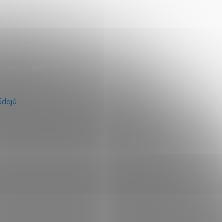
na našem e-shopu.
údajů