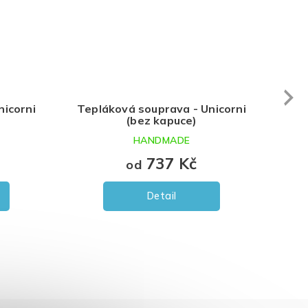
Next
nicorni
Tepláková souprava - Unicorni
Mik
(bez kapuce)
HANDMADE
737 Kč
od
Detail