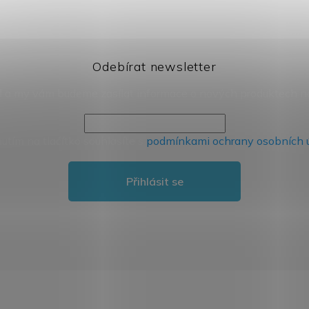
Odebírat newsletter
il a my vám budeme zasílat informace o nových produktech 
nutím na tlačítko souhlasíte s
podmínkami ochrany osobních 
Přihlásit se