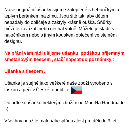
Naše originální ušanky šijeme zateplené s heboučkým a
teplým beránkem na zimu. Jsou šité tak, aby dětem
nepadaly do obličeje a zakryly krásně ouška. Šňůrky
můžete zavázat, nebo nechat volně. Můžete je sladit s
nákrčníkem nebo s jiným kouskem oblečení ve stejném
designu.
Na přání vám rádi ušijeme ušanku, podšitou příjemným
smetanovým fleecem , stačí napsat do poznámky :
Ušanka s fleecem .
Ušanka je stejně jako veškeré naše zboží vyrobeno s
láskou a péčí v České republice
Dolaďte si ušanku některým zbožím od MoniNa Handmade
:-)
Všechny použité materiály splňují atest pro děti do 3 let.