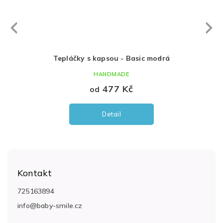
Next
revious
á
Tepláčky s kapsou - Basic modrá
HANDMADE
477 Kč
od
Detail
Z
á
Kontakt
p
a
725163894
t
info
@
baby-smile.cz
í