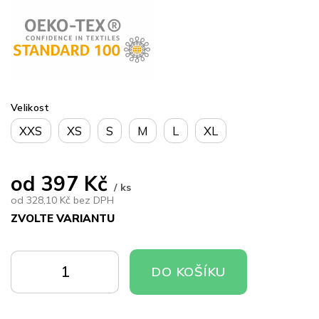
Velikost
XXS
XS
S
M
L
XL
od
397 Kč
/ ks
od
328,10 Kč
bez DPH
ZVOLTE VARIANTU
Měrná
cena:
DO
DO
DO KOŠÍKU
KOŠÍKU
KOŠÍKU