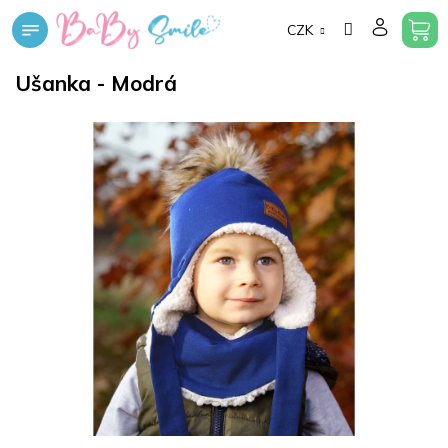
Přejít
CZK
na
obsah
Ušanka - Modrá