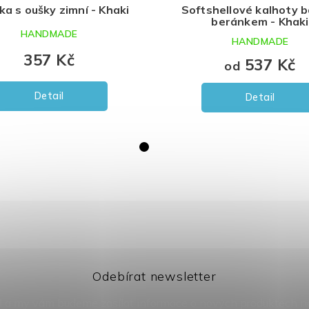
ka s oušky zimní - Khaki
Softshellové kalhoty b
beránkem - Khaki
HANDMADE
HANDMADE
357 Kč
537 Kč
od
Detail
Detail
Odebírat newsletter
il a my vám budeme zasílat informace o nových produktech 