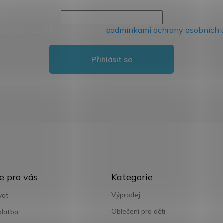
nutím na tlačítko souhlasíte s
podmínkami ochrany osobních 
Přihlásit se
Přeskočit
e pro vás
Kategorie
kategorie
Výprodej
vat
Oblečení pro děti
platba