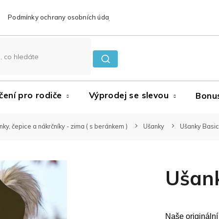
Podmínky ochrany osobních údajů
Reklamace a vrácení zboží
čení pro rodiče
Výprodej se slevou
Bonu
ky, čepice a nákrčníky - zima ( s beránkem )
Ušanky
Ušanky Basic
Ušank
Naše origináln