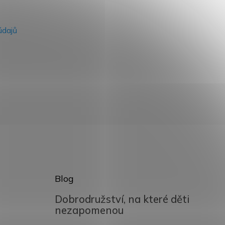
údajů
Blog
Dobrodružství, na které děti
nezapomenou