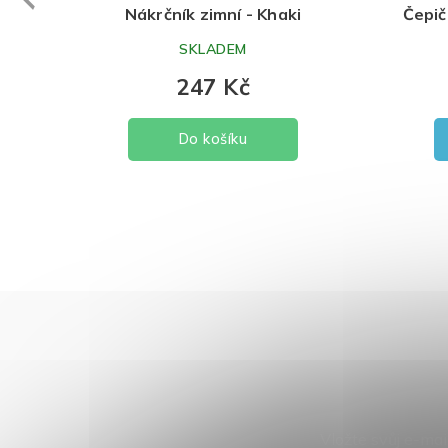
Nákrčník zimní - Khaki
Čepič
SKLADEM
247 Kč
Do košíku
Vložte svůj e-ma