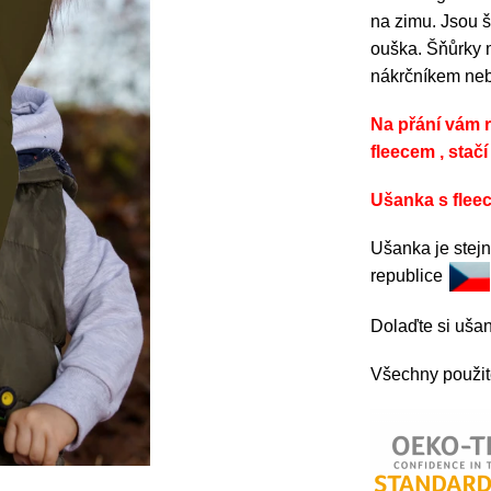
na zimu. Jsou š
ouška. Šňůrky m
nákrčníkem neb
Na přání vám 
fleecem , stač
Ušanka s flee
Ušanka je stej
republice
Dolaďte si uša
Všechny použité 