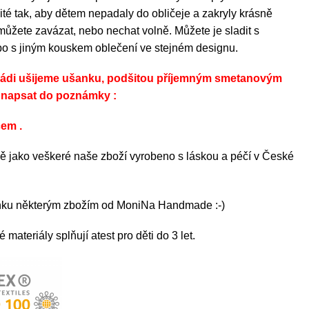
ité tak, aby dětem nepadaly do obličeje a zakryly krásně
ůžete zavázat, nebo nechat volně. Můžete je sladit s
o s jiným kouskem oblečení ve stejném designu.
rádi ušijeme ušanku, podšitou příjemným smetanovým
í napsat do poznámky :
cem .
ně jako veškeré naše zboží vyrobeno s láskou a péčí v České
nku některým zbožím od MoniNa Handmade :-)
materiály splňují atest pro děti do 3 let.