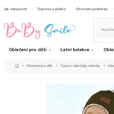
Přejít
na
Jak nakupovat
Doprava a platba
Obchodní podmínky
obsah
Oblečení pro děti
Letní kolekce
Oble
Oblečení pro děti
Čepice, nákrčníky, čelenky
Ušan