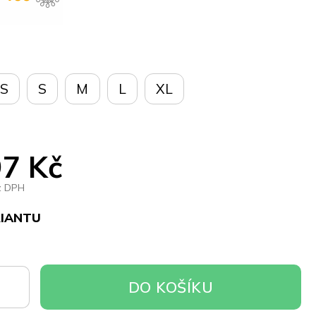
S
S
M
L
XL
7 Kč
z DPH
RIANTU
DO
DO KOŠÍKU
OŠÍKU