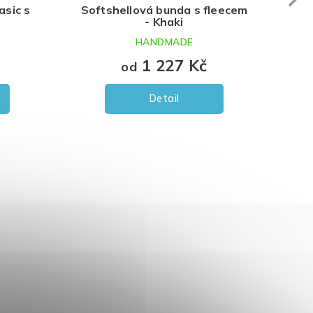
asic s
Softshellová bunda s fleecem
Sof
- Khaki
HANDMADE
1 227 Kč
od
Detail
na našem e-shopu.