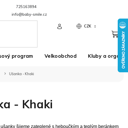
725163894
Velkoobchod
info@baby-smile.cz
CZK
sový program
Velkoobchod
Kluby a organiz
Ušanka - Khaki
a - Khaki
í ušanky šijeme zateplené s heboučkým a teplým beránkem