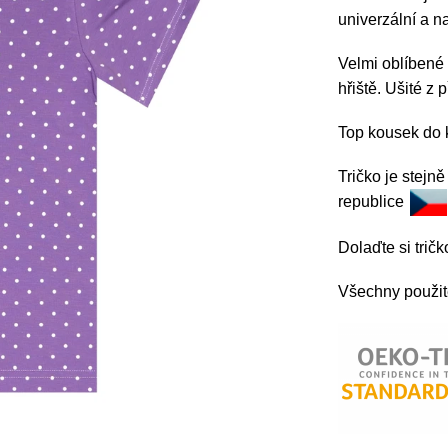
univerzální a n
Velmi oblíbené
hřiště. Ušité z 
Top kousek do 
Tričko je stejn
republice
Dolaďte si tri
Všechny použité 