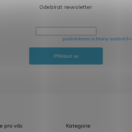
Odebírat newsletter
il a my vám budeme zasílat informace o nových produktech 
nutím na tlačítko souhlasíte s
podmínkami ochrany osobních 
Přihlásit se
Přeskočit
e pro vás
Kategorie
kategorie