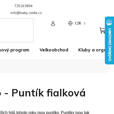
725163894
Velkoobchod
info@baby-smile.cz
CZK
sový program
Velkoobchod
Kluby a organiz
o - Puntík fialková
ších hitů tohoto roku jsou puntíky.
Puntíky jsou tak