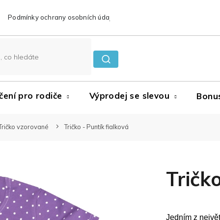
Podmínky ochrany osobních údajů
Reklamace a vrácení zboží
čení pro rodiče
Výprodej se slevou
Bonu
Tričko vzorované
Tričko - Puntík fialková
Tričk
Jedním z největ