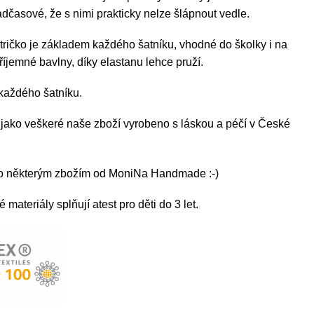
adčasové, že s nimi prakticky nelze šlápnout vedle.
 tričko je základem každého
šatníku, vhodné do školky i na
příjemné bavlny, díky elastanu lehce pruží.
každého šatníku.
ě jako veškeré naše zboží vyrobeno s láskou a péčí v České
čko některým zbožím od MoniNa Handmade :-)
materiály splňují atest pro děti do 3 let.