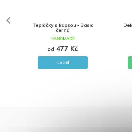
evious
Tepláčky s kapsou - Basic
Dek
černá
HANDMADE
477 Kč
od
Detail