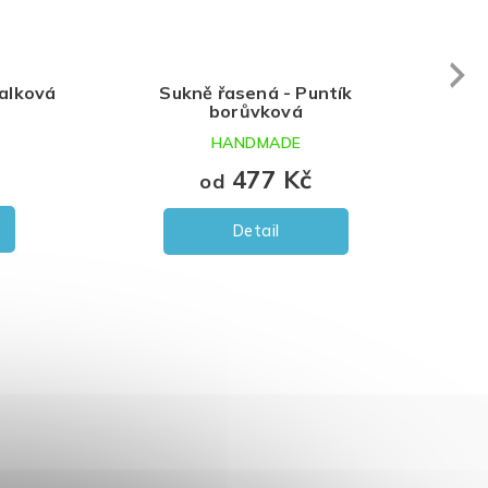
Next
ialková
Sukně řasená - Puntík
borůvková
HANDMADE
477 Kč
od
Detail