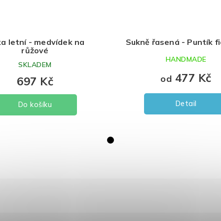
a letní - medvídek na
Sukně řasená - Puntík f
růžové
HANDMADE
SKLADEM
477 Kč
od
697 Kč
Detail
Do košíku