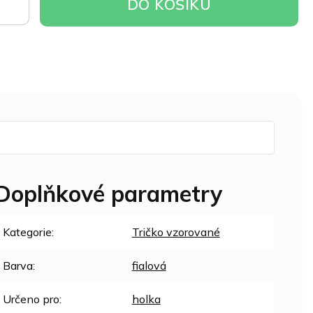
DO
DO KOŠÍKU
OŠÍKU
Doplňkové parametry
Kategorie
:
Tričko vzorované
Barva
:
fialová
Určeno pro
:
holka