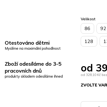
Velikost
86
92
128
1
Otestováno dětmi
Myslíme na maximální pohodlnost
Zboží odesíláme do 3-5
od
39
pracovních dnů
od
328,10 Kč
be
produkty skladem odesíláme ihned
ZVOLTE VA
Měrná
cena: