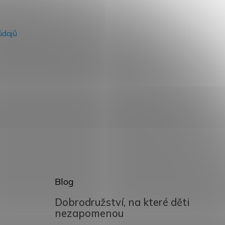
údajů
Blog
Dobrodružství, na které děti
nezapomenou