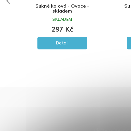
evious
Sukně kolová - Ovoce -
Su
skladem
SKLADEM
297 Kč
Detail
Vložte svůj e-ma