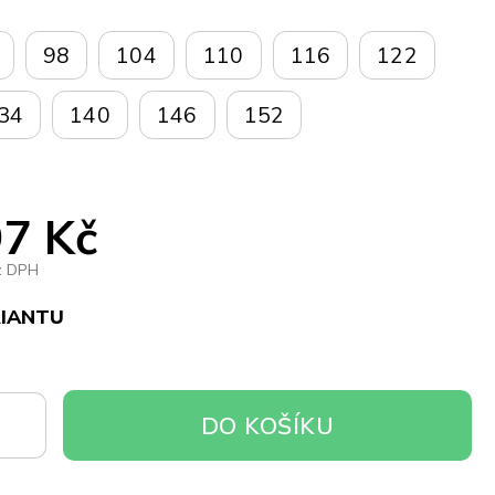
98
104
110
116
122
34
140
146
152
7 Kč
z DPH
RIANTU
DO
DO KOŠÍKU
OŠÍKU