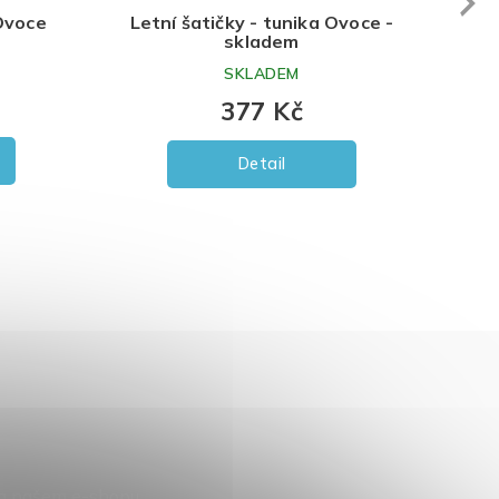
Next
 Ovoce
Letní šatičky - tunika Ovoce -
skladem
SKLADEM
377 Kč
Detail
na našem e-shopu.