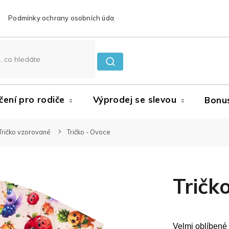
Podmínky ochrany osobních údajů
Reklamace a vrácení zboží
čení pro rodiče
Výprodej se slevou
Bonu
Tričko vzorované
Tričko - Ovoce
Tričk
Velmi oblíbené