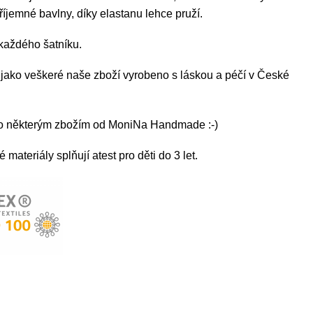
příjemné bavlny, díky elastanu lehce pruží.
každého šatníku.
ě jako veškeré naše zboží vyrobeno s láskou a péčí v České
čko některým zbožím od MoniNa Handmade :-)
materiály splňují atest pro děti do 3 let.