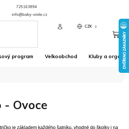
725163894
Velkoobchod
info@baby-smile.cz
CZK
sový program
Velkoobchod
Kluby a organiz
o - Ovoce
 tričko je základem každého
šatníku, vhodné do školky i na