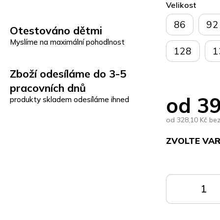
Velikost
86
92
Otestováno dětmi
Myslíme na maximální pohodlnost
128
1
Zboží odesíláme do 3-5
pracovních dnů
od
39
produkty skladem odesíláme ihned
od
328,10 Kč
be
ZVOLTE VA
Měrná
cena:
DO
KOŠÍKU
K