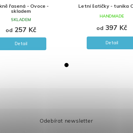
kně řasená - Ovoce -
Letní šatičky - tunika
skladem
HANDMADE
SKLADEM
397 Kč
od
257 Kč
od
Detail
Detail
Odebírat newsletter
il a my vám budeme zasílat informace o nových produktech 