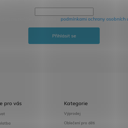
nutím na tlačítko souhlasíte s
podmínkami ochrany osobních 
Přihlásit se
Přeskočit
e pro vás
Kategorie
kategorie
Výprodej
vat
Oblečení pro děti
platba