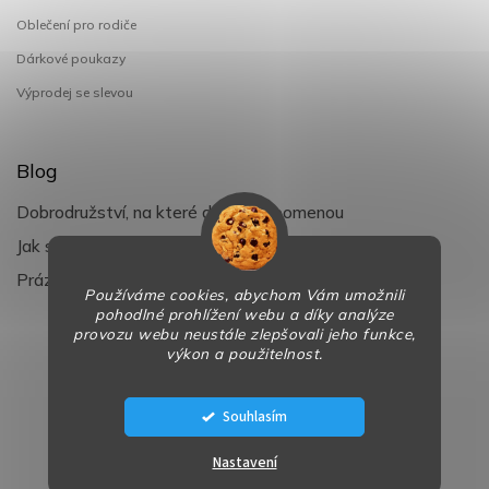
Oblečení pro rodiče
Dárkové poukazy
Výprodej se slevou
Blog
Dobrodružství, na které děti nezapomenou
Jak si užít léto s dětmi naplno
Prázdniny klepou na dveře
Používáme cookies, abychom Vám umožnili
pohodlné prohlížení webu a díky analýze
provozu webu neustále zlepšovali jeho funkce,
výkon a použitelnost.
Copyright 2026
BaBy-smile.cz
. Všechna práva vyhrazena.
Design
Shoptak.cz
| Platforma
Shoptet
Souhlasím
Nastavení