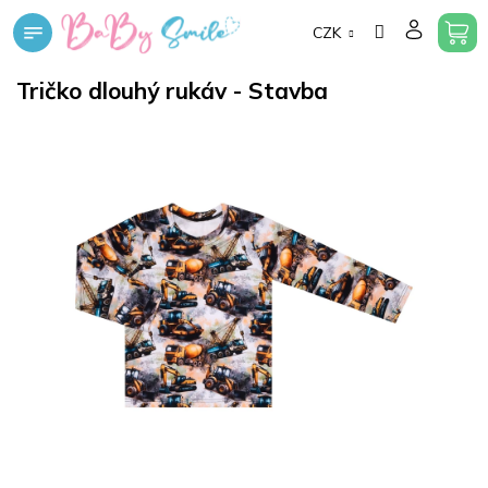
Přejít
CZK
na
obsah
Tričko dlouhý rukáv - Stavba