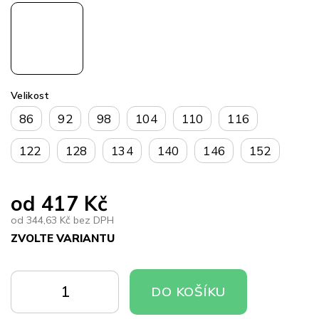
Velikost
86
92
98
104
110
116
122
128
134
140
146
152
od
417 Kč
od
344,63 Kč
bez DPH
ZVOLTE VARIANTU
Měrná
cena:
DO
DO
DO KOŠÍKU
KOŠÍKU
KOŠÍKU