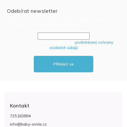
Odebírat newsletter
Vložte svůj e-mail a my vám budeme zasílat informace o
nových produktech na našem e-shopu.
Kliknutím na tlačítko souhlasíte s
podmínkami ochrany
osobních údajů
Přihlásit se
Z
á
Kontakt
p
a
725163894
t
info
@
baby-smile.cz
í