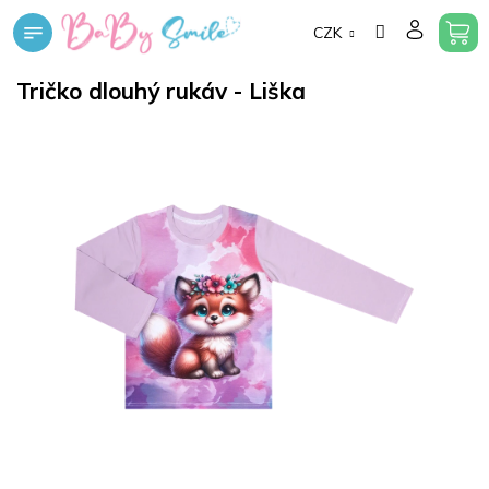
Přejít
CZK
na
obsah
Tričko dlouhý rukáv - Liška