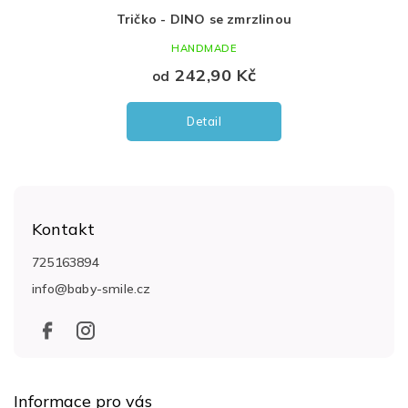
Tričko - DINO se zmrzlinou
HANDMADE
242,90 Kč
od
Detail
Z
á
Kontakt
p
a
725163894
t
info
@
baby-smile.cz
í
Informace pro vás